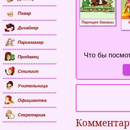
Повар
Парящие бананы
Дизайнер
Парикмахер
Что бы посмот
Продавец
Стилист
Учительница
Официантка
Секретарша
Коммента