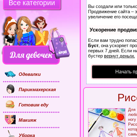
Все категории
Вы создали или только 
Продвижение сайта – э
увеличение его посеща
Ускорение продви
Если вам трудно попас
Буст
, она ускоряет пр
первых 7 дней. Если ни
бустер
вернут деньги.
Начать п
Одевалки
Парикмахерская
Рис
Готовим еду
Для 
любо
ногу
Макияж
Рисо
кото
самы
Уборка