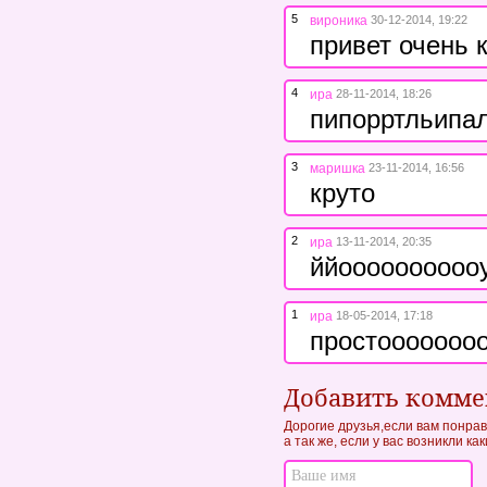
5
вироника
30-12-2014, 19:22
привет очень 
4
ира
28-11-2014, 18:26
пипорртльипа
3
маришка
23-11-2014, 16:56
круто
2
ира
13-11-2014, 20:35
ййооооооооооу
1
ира
18-05-2014, 17:18
простооооооо
Добавить комм
Дорогие друзья,если вам понрав
а так же, если у вас возникли к