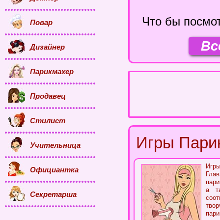
Что бы посмот
Повар
Вс
Дизайнер
Парикмахер
Продавец
Стилист
Игры Пари
Учительница
Игры
Официантка
Глав
пари
а т
Секретарша
соот
тво
пар