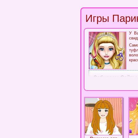
Игры Пари
У В
свид
Само
туфл
воло
крас
Забиваем Сайты
SeoHammer
Каждая ссылка анали
делает продвижение 
упоминания, пресс-р
продвижения вашего 
Что умеет делат
— Продвижение в оди
ссылок с высокой ст
— Регулярная провер