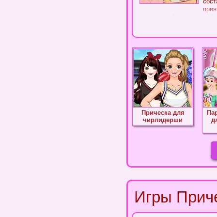
сост
прия
раз в онлайн играх вы б
парикмахерская, светлая 
изменчиво, но понятие в
каждой девочки! Проходи
раскрыть свою индивидуал
Подчеркните красивые 
затылке в оригинальный 
лицу вашей модели? Може
Наконец вы можете краси
клиент улыбнулся. Вот
бесплатных онлайн флеш 
Прическа для
Па
чирлидерши
д
Игры Приче