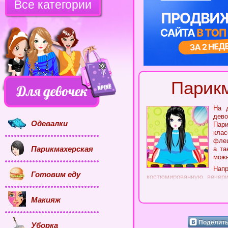
Все категории
Парикм
На 
дев
Одевалки
Пари
клас
фл
Парикмахерская
а та
можн
Нап
Готовим еду
костюмированную вечер
возможность почувствов
приспособления – интерес
Макияж
булавочки, банты и много
В начале, когда клиент 
могут быть журналы и к
Поделить
Уборка