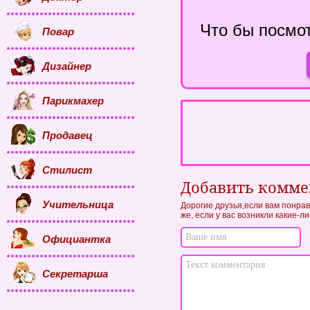
Что бы посмот
Повар
Дизайнер
Парикмахер
Продавец
Стилист
Добавить комм
Учительница
Дорогие друзья,если вам понрав
же, если у вас возникли какие-л
Официантка
Секретарша