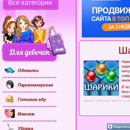
Все категории
Ша
Наве
шари
Одевалки
ничу
сам
множ
Парикмахерская
И вс
мыс
совр
Готовим еду
минуя опасные места и и
захватывающе. И каждая 
девочек
онлайн и беспла
Макияж
Легендарная женская инт
можете предугадать, куда
ответ придет совсем ско
Поделить
Уборка