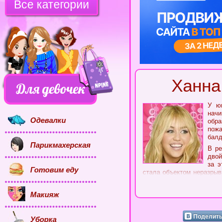
Все категории
Ханна
У ю
начи
Одевалки
обр
пожа
балд
Парикмахерская
В ре
двой
за э
Готовим еду
стала объектом неразрыв
в этой истории речь вед
сюжет! А вы прямо сейч
Макияж
бесплатно!
В этих играх вам будет 
жизни она является робко
Поделить
Уборка