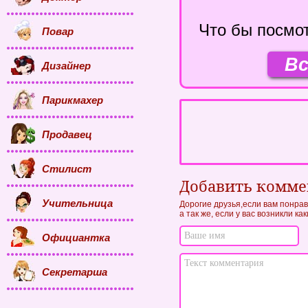
Что бы посмот
Повар
Вс
Дизайнер
Парикмахер
Продавец
Стилист
Добавить комм
Учительница
Дорогие друзья,если вам понрав
а так же, если у вас возникли к
Официантка
Секретарша