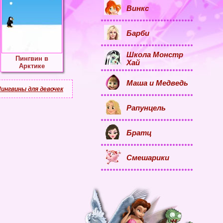
Винкс
Барби
Школа Монстр
Пингвин в
Хай
Арктике
Маша и Медведь
Пингвины для девочек
Рапунцель
Братц
Смешарики