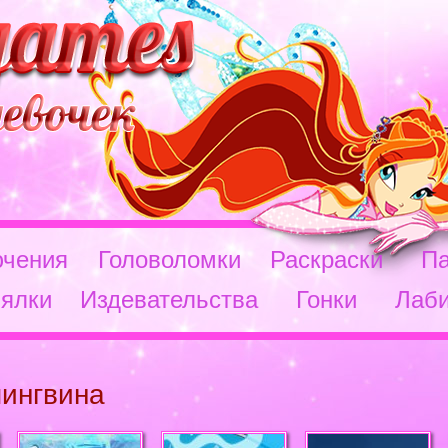
чения
Головоломки
Раскраски
П
ялки
Издевательства
Гонки
Лаб
пингвина