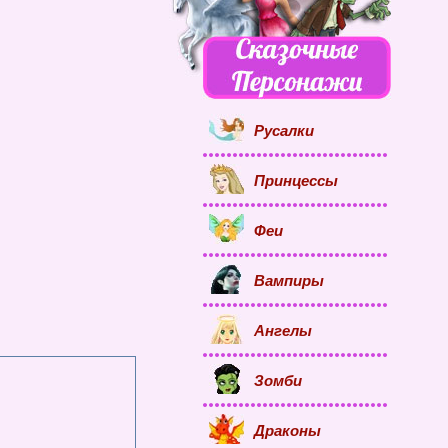
Русалки
Принцессы
Феи
Вампиры
Ангелы
Зомби
Драконы