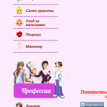
Салон красоты
Уход за
малышами
Поцелуи
Маникюр
Понравилась
Поделиться
Доктор