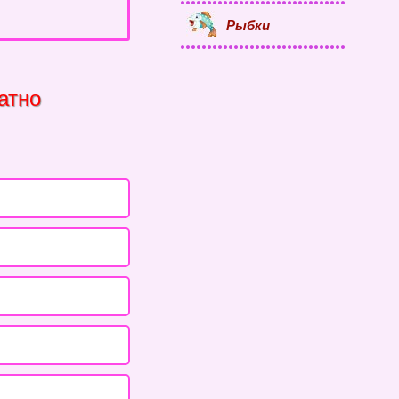
Рыбки
атно