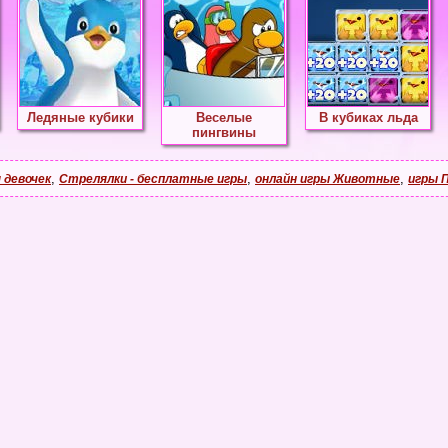
Ледяные кубики
Веселые
В кубиках льда
пингвины
,
,
,
 девочек
Стрелялки - бесплатные игры
онлайн игры Животные
игры 