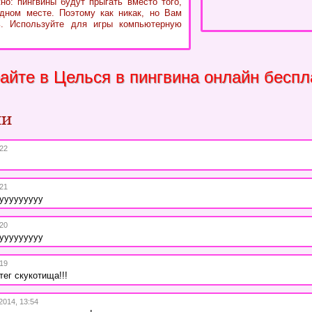
но: пингвины будут прыгать вместо того,
дном месте. Поэтому как никак, но Вам
ь. Используйте для игры компьютерную
айте в Целься в пингвина онлайн беспл
ии
:22
:21
уууууууууу
:20
уууууууууу
:19
тег скукотища!!!
2014, 13:54