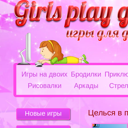
Игры на двоих
Бродилки
Приклю
Рисовалки
Аркады
Стрел
Целься в 
Новые игры