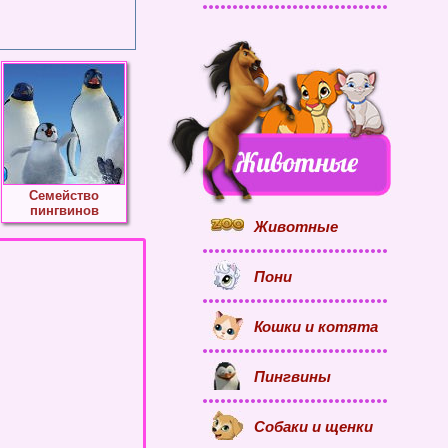
Семейство
пингвинов
Животные
Пони
Кошки и котята
Пингвины
Собаки и щенки