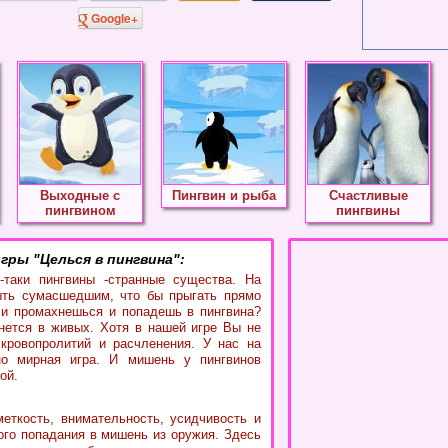
Google+
Выходные с
Пингвин и рыба
Счастливые
пингвином
пингвины
гры "Целься в пингвина":
-таки пингвины -странные существа. На
ыть сумасшедшим, что бы прыгать прямо
и промахнешься и попадешь в пингвина?
нется в живых. Хотя в нашей игре Вы не
кровопролитий и расчленения. У нас на
но мирная игра. И мишень у пингвинов
ой.
еткость, внимательность, усидчивость и
ого попадания в мишень из оружия. Здесь