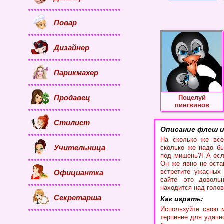
Повар
Дизайнер
Парикмахер
Продавец
Поцелуй
пингвинов
Стилист
Описание флеш и
На сколько же все
Учительница
сколько же надо б
под мишень?! А есл
Он же явно не оста
встретите ужасных 
Официантка
сайте -это доволь
находится над голов
Секретарша
Как играть:
Используйте свою м
терпение для удачн