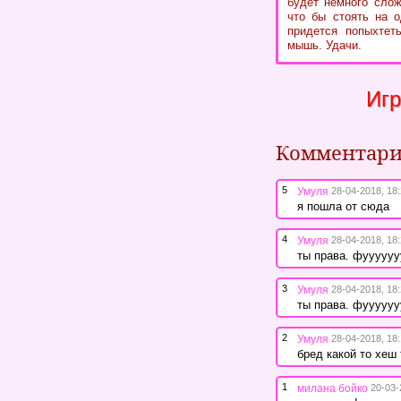
будет немного слож
что бы стоять на о
придется попыхтет
мышь. Удачи.
Игр
Комментар
5
Умуля
28-04-2018, 18
я пошла от сюда
4
Умуля
28-04-2018, 18
ты права. фууууу
3
Умуля
28-04-2018, 18
ты права. фууууу
2
Умуля
28-04-2018, 18
бред какой то хеш 
1
милана бойко
20-03-