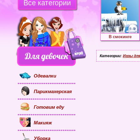
Все категории
В смокинге
Категории:
Игры для
Одевалки
Парикмахерская
Готовим еду
Макияж
Уборка