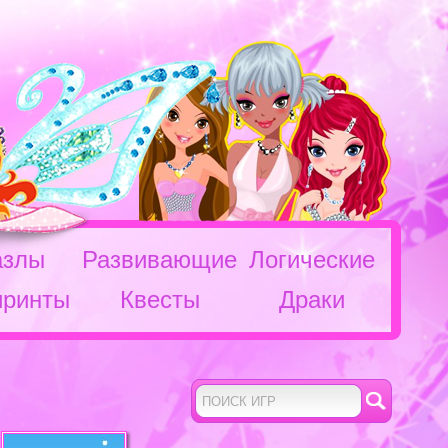
азлы
Развивающие
Логические
иринты
Квесты
Драки