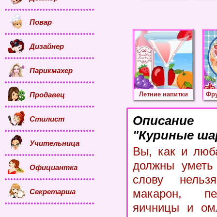
Повар
Дизайнер
Парикмахер
Продавец
Летние напитки
Фру
Описание
Стилист
"Куриные ша
Учительница
Вы, как и люб
должны уметь 
Официантка
слову нельз
макарон, пе
Секретарша
яичницы и ом