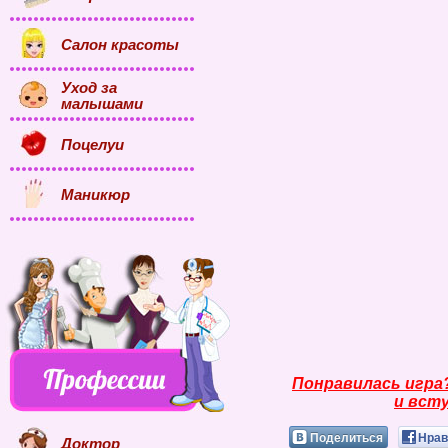
Салон красоты
Уход за
малышами
Поцелуи
Маникюр
Понравилась игра
и всту
Поделиться
Нрав
Доктор