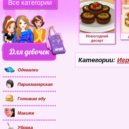
Все категории
Новогодний
десерт
Категории:
Игр
Одевалки
Парикмахерская
Готовим еду
Макияж
Уборка