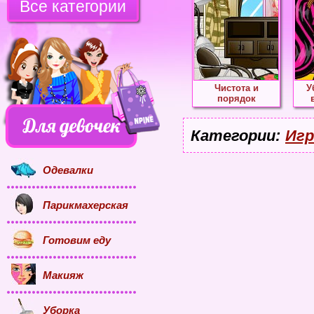
Все категории
Чистота и
У
порядок
Категории:
Игр
Одевалки
Парикмахерская
Готовим еду
Макияж
Уборка