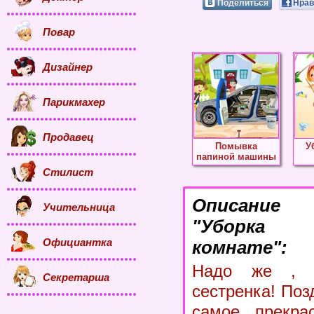
Поделиться
Нрав
Повар
Дизайнер
Парикмахер
Продавец
Помывка
У
папиной машины
Стилист
Описание
Учительница
"Уборка
Официантка
комнате":
Надо же , 
Секретарша
сестренка! Поз
самое прекра