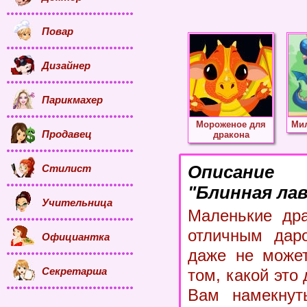
Повар
Дизайнер
Парикмахер
Мороженое для
Ми
Продавец
дракона
Стилист
Описание
"Блинная лав
Учительница
Маленькие дра
отличным даро
Официантка
даже не может
Секретарша
том, какой это
Вам намекнуть