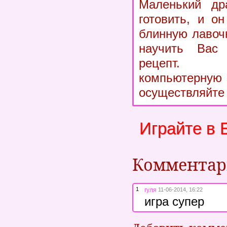
Маленький др
готовить, и о
блинную лавочк
научить Вас 
рецепт. 
компьюте
осуществляйте 
Играйте в 
Коммента
1
гуля
11-06-2014, 16:22
игра супер