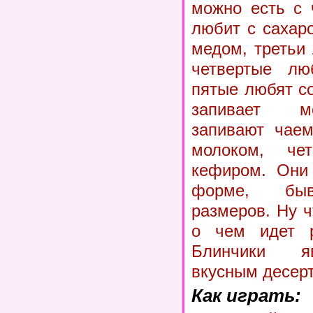
можно есть с 
любит с сахар
медом, третьи
четвертые лю
пятые любят со
запивает м
запивают чаем
молоком, чет
кефиром. Они 
форме, быв
размеров. Ну ч
о чем идет р
Блинчики я
вкусным десер
Как играть: