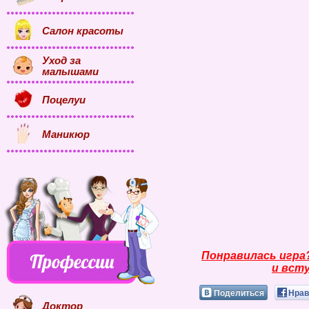
Салон красоты
Уход за
малышами
Поцелуи
Маникюр
Понравилась игра
и всту
Поделиться
Нрав
Доктор