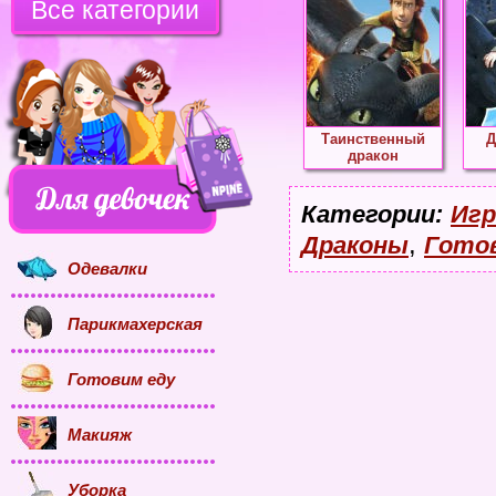
Все категории
Таинственный
Д
дракон
Категории:
Игр
,
Драконы
Готов
Одевалки
Парикмахерская
Готовим еду
Макияж
Уборка