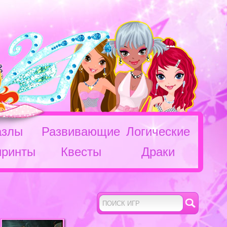
азлы
Развивающие
Логические
иринты
Квесты
Драки