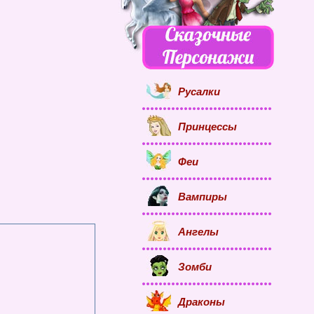
Русалки
Принцессы
Феи
Вампиры
Ангелы
Зомби
Драконы