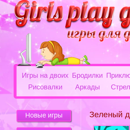
Игры на двоих
Бродилки
Приклю
Рисовалки
Аркады
Стрел
Зеленый д
Новые игры