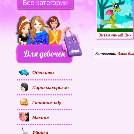
Все категории
Витаминный Вик
Категории:
Игры для
Одевалки
Парикмахерская
Готовим еду
Макияж
Уборка