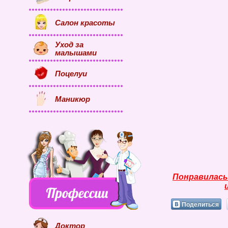
Салон красоты
Уход за
малышами
Поцелуи
Маникюр
Понравилась
Поделиться
Доктор