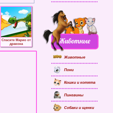
Спасите Марио от
дракона
Животные
Пони
Кошки и котята
Пингвины
Собаки и щенки