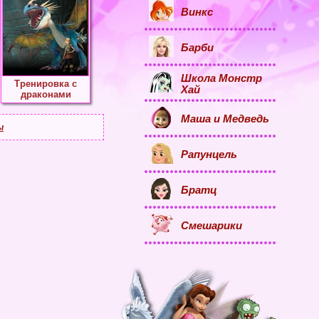
Винкс
Барби
Школа Монстр
Тренировка с
Хай
драконами
Маша и Медведь
ы
Рапунцель
Братц
Смешарики