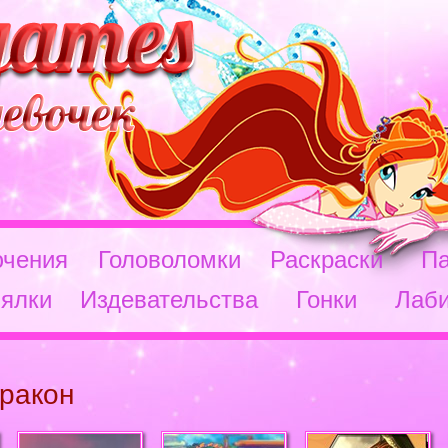
чения
Головоломки
Раскраски
П
ялки
Издевательства
Гонки
Лаб
ракон