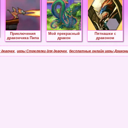
Приключения
Мой прекрасный
Пятнашки с
дракончика Пипа
дракон
драконом
,
,
 девочек
игры Стрелялки для девочек
бесплатные онлайн игры Дракон