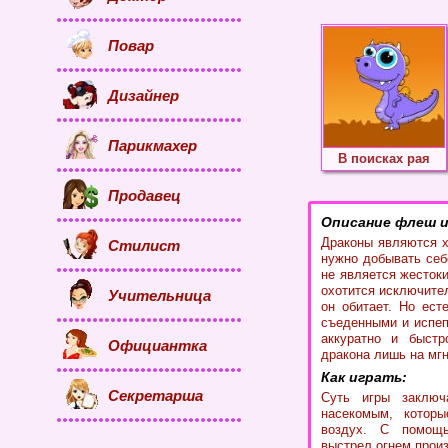
Повар
Дизайнер
Парикмахер
В поисках рая
Продавец
Описание флеш и
Драконы являются х
Стилист
нужно добывать себ
не является жестоки
охотится исключите
Учительница
он обитает. Но ест
съеденными и испеп
аккуратно и быстр
Официантка
дракона лишь на мг
Как играть:
Секретарша
Суть игры заключ
насекомым, котор
воздух. С помощь
выстрел огнем прои