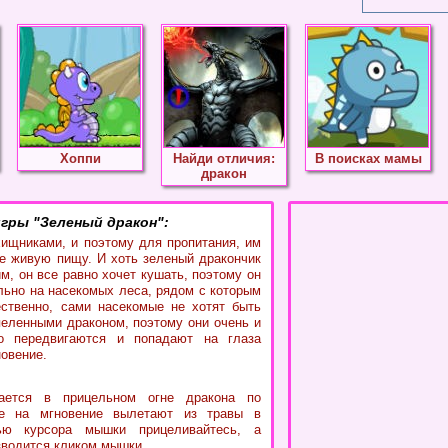
Хоппи
Найди отличия:
В поисках мамы
дракон
гры "Зеленый дракон":
ищниками, и поэтому для пропитания, им
е живую пищу. И хоть зеленый дракончик
м, он все равно хочет кушать, поэтому он
льно на насекомых леса, рядом с которым
ественно, сами насекомые не хотят быть
еленными драконом, поэтому они очень и
о передвигаются и попадают на глаза
новение.
ается в прицельном огне дракона по
ые на мгновение вылетают из травы в
ю курсора мышки прицеливайтесь, а
зводится кликом мышки.