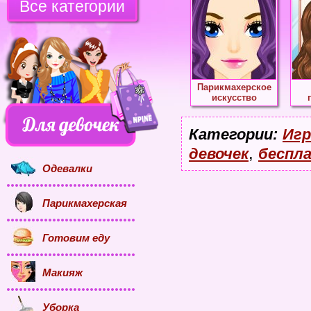
Все категории
Парикмахерское
искусство
Категории:
Игр
,
девочек
беспл
Одевалки
Парикмахерская
Готовим еду
Макияж
Уборка