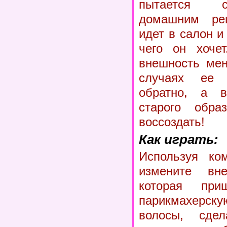
пытается с
домашним рец
идет в салон и
чего он хочет
внешность мен
случаях ее 
обратно, а в
старого обр
воссоздать!
Как играть:
Используя ко
измените вне
которая п
парикмахерск
волосы, сдел