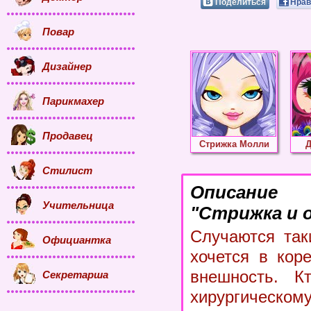
Поделиться
Нрав
Повар
Дизайнер
Парикмахер
Продавец
Стрижка Молли
Д
Стилист
Описание
Учительница
"Стрижка и о
Случаются так
Официантка
хочется в кор
внешность. Кт
Секретарша
хирургическо