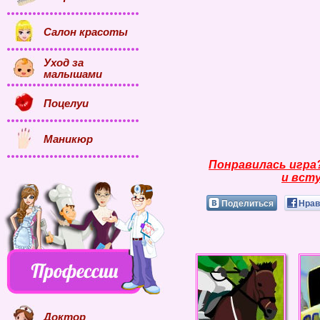
Салон красоты
Уход за
малышами
Поцелуи
Маникюр
Понравилась игра
и всту
Поделиться
Нрав
Доктор