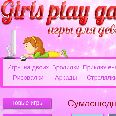
Игры на двоих
Бродилки
Приключен
Рисовалки
Аркады
Стрелялк
Сумасшедш
Новые игры