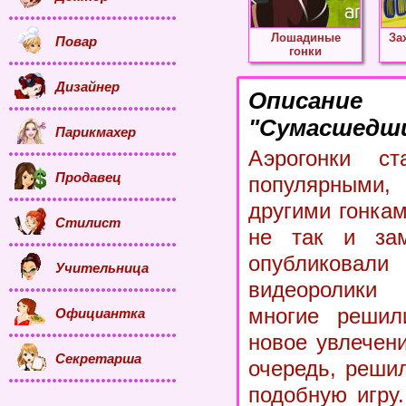
Лошадиные
За
Повар
гонки
Дизайнер
Описание
"Сумасшедши
Парикмахер
Аэрогонки ст
Продавец
популярными,
другими гонкам
Стилист
не так и зам
опублико
Учительница
видеоролики 
многие решил
Официантка
новое увлечен
Секретарша
очередь, реши
подобную игру