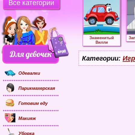
Все категории
Знаменитый
За
Вилли
Категории:
Игр
Одевалки
Парикмахерская
Готовим еду
Макияж
Уборка