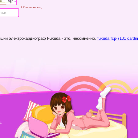
Обновить код
ший электрокардиограф Fukuda - это, несомненно,
fukuda fcp-7101 cardi
к