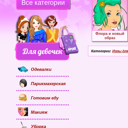
Все категории
Флора и новый
образ
Категории:
Игры для
Одевалки
Парикмахерская
Готовим еду
Макияж
Уборка