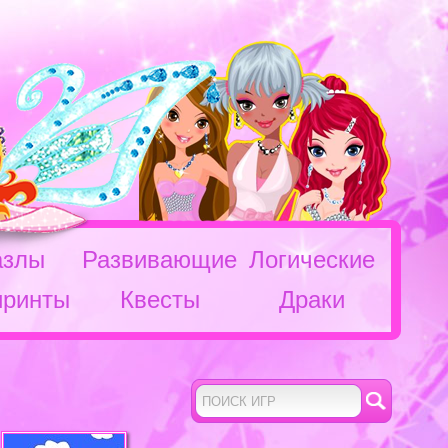
азлы
Развивающие
Логические
иринты
Квесты
Драки