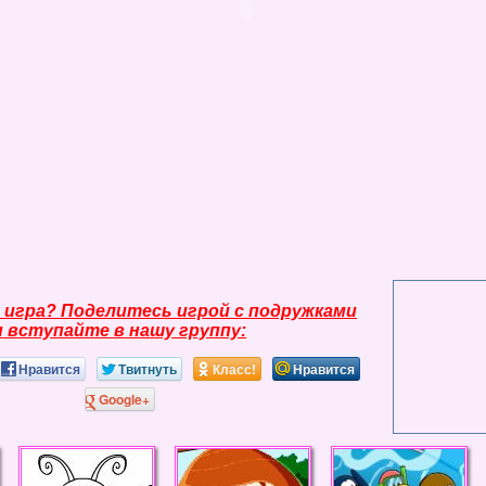
 игра? Поделитесь игрой с подружками
и вступайте в нашу группу:
Нравится
Твитнуть
Класс!
Нравится
Google+