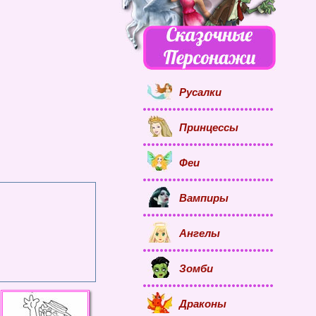
Русалки
Принцессы
Феи
Вампиры
Ангелы
Зомби
Драконы