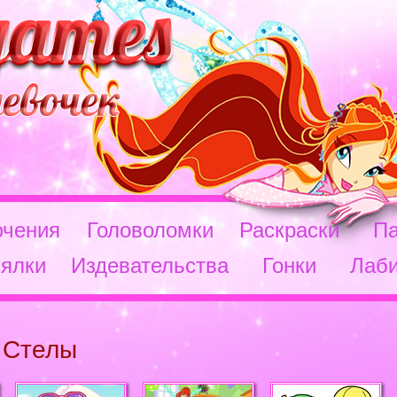
чения
Головоломки
Раскраски
П
ялки
Издевательства
Гонки
Лаб
 Стелы