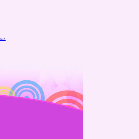
max
.