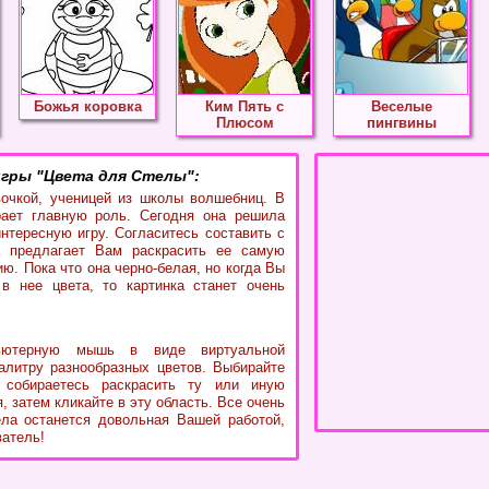
Божья коровка
Ким Пять с
Веселые
Плюсом
пингвины
гры "Цвета для Стелы":
очкой, ученицей из школы волшебниц. В
рает главную роль. Сегодня она решила
интересную игру. Согласитесь составить с
 предлагает Вам раскрасить ее самую
. Пока что она черно-белая, но когда Вы
в нее цвета, то картинка станет очень
пьютерную мышь в виде виртуальной
палитру разнообразных цветов. Выбирайте
 собираетесь раскрасить ту или иную
, затем кликайте в эту область. Все очень
ела останется довольная Вашей работой,
ватель!