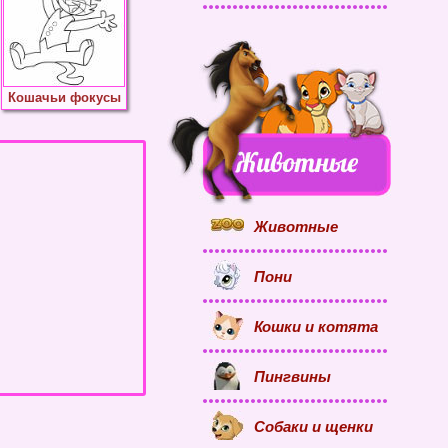
Кошачьи фокусы
Животные
Пони
Кошки и котята
Пингвины
Собаки и щенки