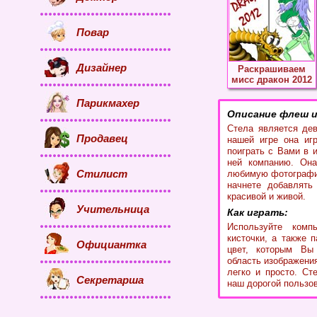
Повар
Дизайнер
Раскрашиваем
мисс дракон 2012
Парикмахер
Описание флеш и
Стела является дев
Продавец
нашей игре она иг
поиграть с Вами в 
ней компанию. Она
Стилист
любимую фотографию
начнете добавлять 
красивой и живой.
Учительница
Как играть:
Используйте ком
кисточки, а также 
Официантка
цвет, которым Вы
область изображения
легко и просто. Ст
Секретарша
наш дорогой пользо