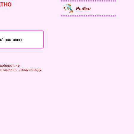
атно
Рыбки
с" постоянно
аоборот, не
ентарии по этому поводу.