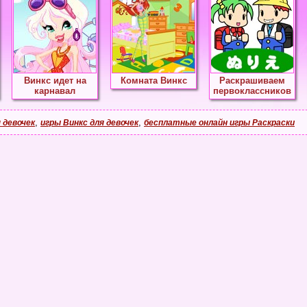
Винкс идет на
Комната Винкс
Раскрашиваем
карнавал
первоклассников
,
,
 девочек
игры Винкс для девочек
бесплатные онлайн игры Раскраски