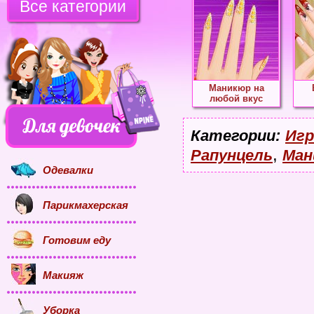
Все категории
Маникюр на
любой вкус
Категории:
Игр
,
Рапунцель
Ман
Одевалки
Парикмахерская
Готовим еду
Макияж
Уборка