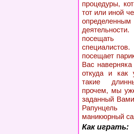
процедуры, ко
тот или иной ч
определе
деятельност
посещать
специалист
посещает пари
Вас наверняка
откуда и как 
такие длин
прочем, мы уж
заданный Вами
Рапунцель 
маникюрный са
Как играть: