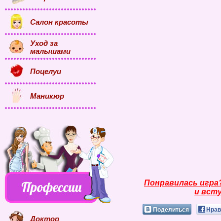
Салон красоты
Уход за
малышами
Поцелуи
Маникюр
Понравилась игра
и всту
Поделиться
Нрав
Доктор