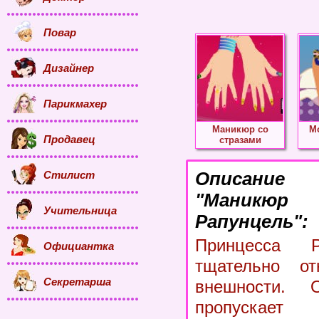
Повар
Дизайнер
Парикмахер
Маникюр со
М
Продавец
стразами
Стилист
Описание
"Маникюр
Учительница
Рапунцель":
Принцесса Р
Официантка
тщательно от
Секретарша
внешности. 
пропускает