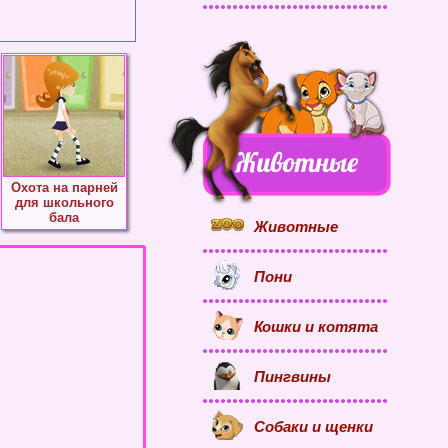
Охота на парней
для школьного
бала
Животные
Пони
Кошки и котята
Пингвины
Собаки и щенки