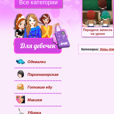
Все категории
Передача записок
на уроке
Категории:
Игры для
Одевалки
Парикмахерская
Готовим еду
Макияж
Уборка