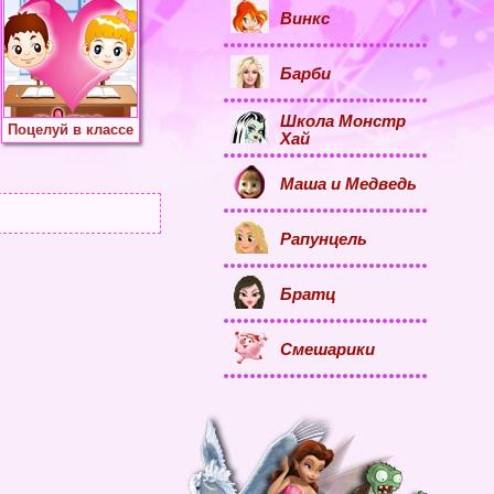
Винкс
Барби
Школа Монстр
Поцелуй в классе
Хай
Маша и Медведь
Рапунцель
Братц
Смешарики