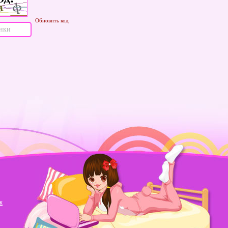
Обновить код
к