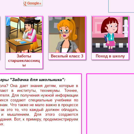
Google+
Заботы
Веселый класс 3
Поход в школу
старшеклассниц
ы
гры "Задачка для школьника":
ола? Она дает знания детям, которые в
пают в институты, техникумы. Точнее,
ителя. Для получения нужной информации
хся создают специальные учебники по
нам. Что также не мало важно в процессе
так это то, что каждый должен обладать
 и мышлением. Для этого создаются
адания. Вот, к примеру, продемонстрируем
ых.