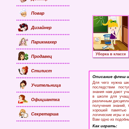
Повар
Дизайнер
Парикмахер
Уборка в классе
Продавец
Стилист
Описание флеш и
Для чего нужна шк
Учительница
последствии посту
знания нам дают уч
в школе для учащи
Официантка
различным дисципли
получения знаний, 
хорошей памятью
Секретарша
логические игры и з
Вам одно из подобн
Как играть: