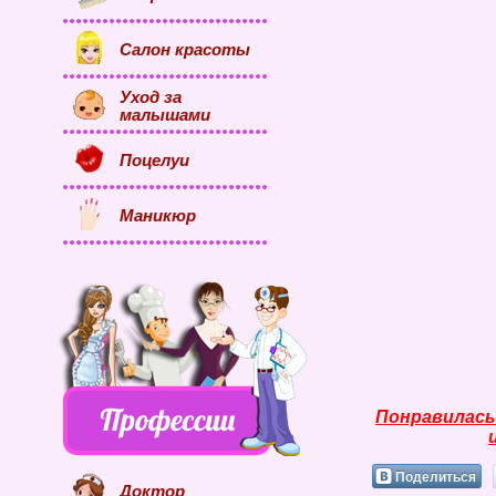
Салон красоты
Уход за
малышами
Поцелуи
Маникюр
Понравилась
Поделиться
Доктор