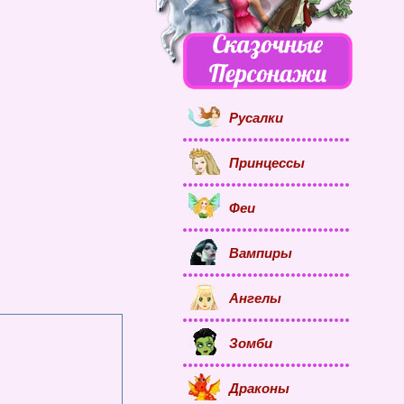
Русалки
Принцессы
Феи
Вампиры
Ангелы
Зомби
Драконы