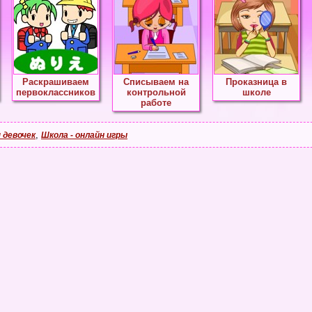
Раскрашиваем
Списываем на
Проказница в
первоклассников
контрольной
школе
работе
,
 девочек
Школа - онлайн игры