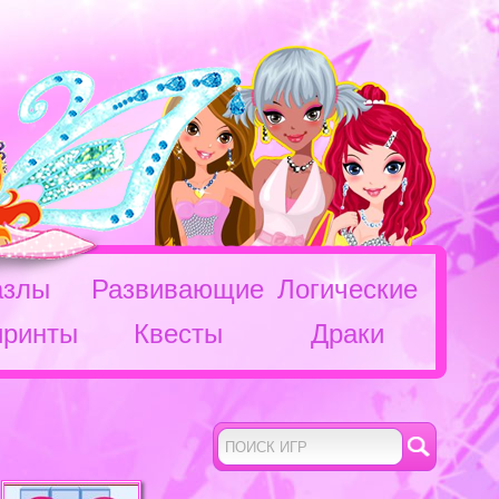
азлы
Развивающие
Логические
иринты
Квесты
Драки