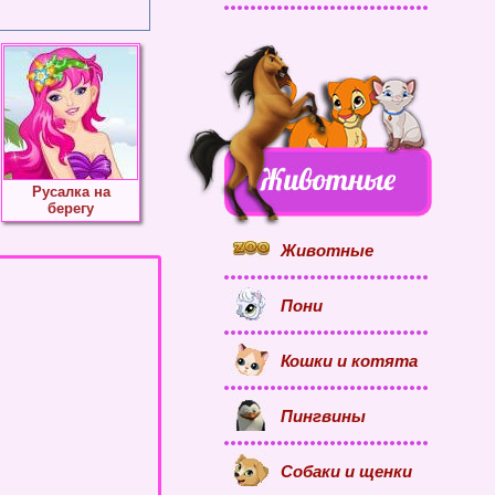
Русалка на
берегу
Животные
Пони
Кошки и котята
Пингвины
Собаки и щенки