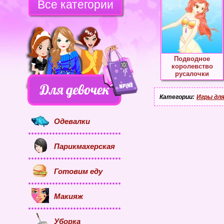
Все категории
Подводное
королевство
русалочки
Категории:
Игры для
Одевалки
Парикмахерская
Готовим еду
Макияж
Уборка