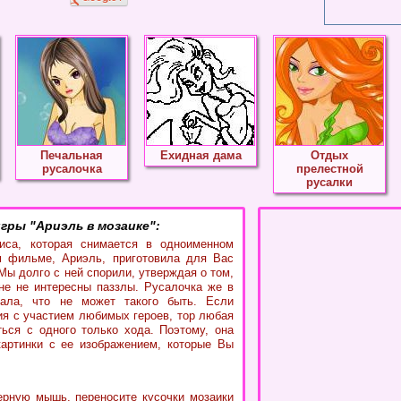
Печальная
Ехидная дама
Отдых
русалочка
прелестной
русалки
гры "Ариэль в мозаике":
риса, которая снимается в одноименном
м фильме, Ариэль, приготовила для Вас
Мы долго с ней спорили, утверждая о том,
не не интересны паззлы. Русалочка же в
ала, что не может такого быть. Если
ия с участием любимых героев, тор любая
ься с одного только хода. Поэтому, она
артинки с ее изображением, которые Вы
рную мышь, переносите кусочки мозаики