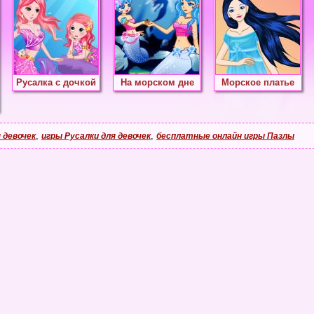
Русалка с дочкой
На морском дне
Морское платье
,
,
 девочек
игры Русалки для девочек
бесплатные онлайн игры Пазлы