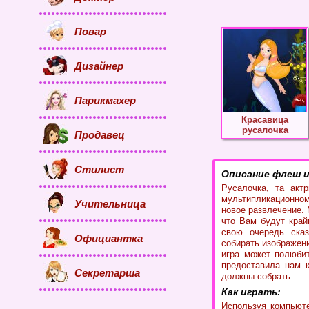
Повар
Дизайнер
Парикмахер
Красавица
русалочка
Продавец
Стилист
Описание флеш и
Русалочка, та акт
мультипликационно
Учительница
новое развлечение. 
что Вам будут край
свою очередь сказ
Официантка
собирать изображен
игра может полюбит
предоставила нам к
Секретарша
должны собрать.
Как играть:
Используя компьюте