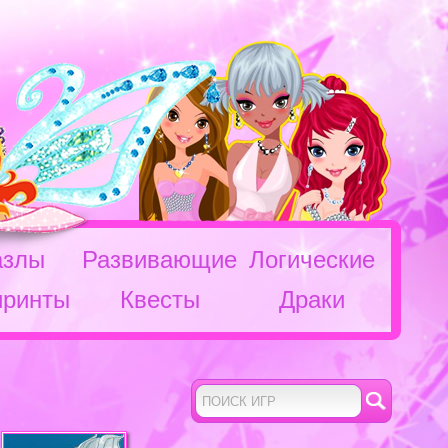
азлы
Развивающие
Логические
иринты
Квесты
Драки