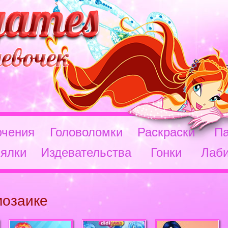
чения
Головоломки
Раскраски
П
ялки
Издевательства
Гонки
Лаб
мозаике