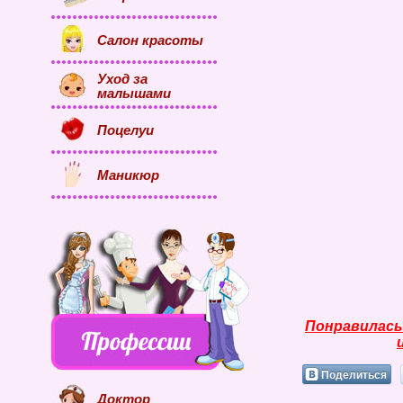
Салон красоты
Уход за
малышами
Поцелуи
Маникюр
Понравилась
Поделиться
Доктор