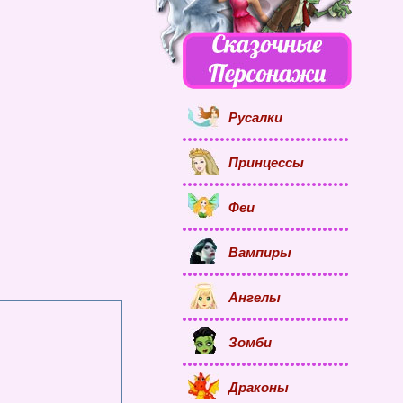
Русалки
Принцессы
Феи
Вампиры
Ангелы
Зомби
Драконы