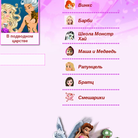
Винкс
Барби
Школа Монстр
В подводном
Хай
царстве
Маша и Медведь
Рапунцель
Братц
Смешарики