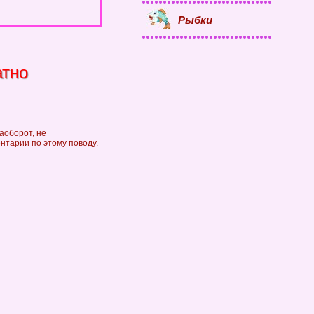
Рыбки
атно
аоборот, не
ентарии по этому поводу.