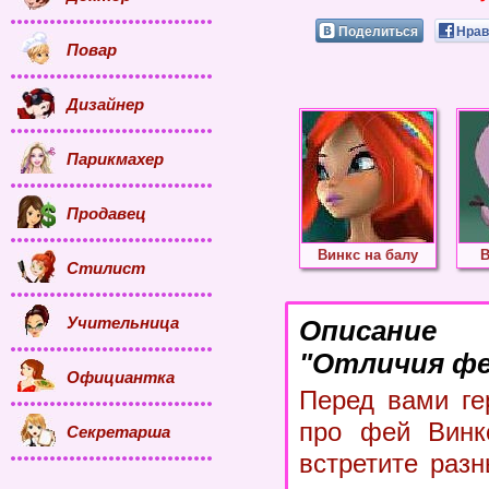
Поделиться
Нрав
Повар
Дизайнер
Парикмахер
Продавец
Винкс на балу
В
Стилист
Учительница
Описание
"Отличия фе
Официантка
Перед вами ге
про фей Винк
Секретарша
встретите раз