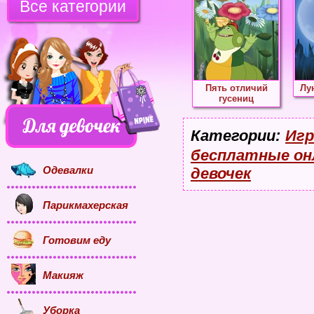
Все категории
Пять отличий
Лу
гусениц
Категории:
Игр
бесплатные он
Одевалки
девочек
Парикмахерская
Готовим еду
Макияж
Уборка