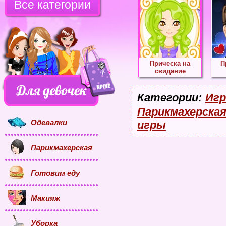
Все категории
Прическа на
П
свидание
Категории:
Игр
Парикмахерская
Одевалки
игры
Парикмахерская
Готовим еду
Макияж
Уборка