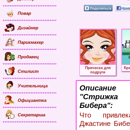
Поделиться
Нрав
Повар
Дизайнер
Парикмахер
Продавец
Прическа для
Кр
Стилист
подруги
Учительница
Описание
"Стрижк
Официантка
Бибера":
Что привле
Секретарша
Джастине Бибе