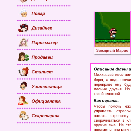
Повар
Дизайнер
Парикмахер
Звездный Марио
Продавец
Описание флеш и
Стилист
Маленький ежик ник
берег, а ведь ежик
переправе ему буд
Учительница
лесные друзья. Но
такой сложной.
Как играть:
Официантка
Чтобы помочь ежи
управлять стрело
Секретарша
нажать стрелочку
сворачиваться в кл
оружие ежа. Не ст
предметы: они могут