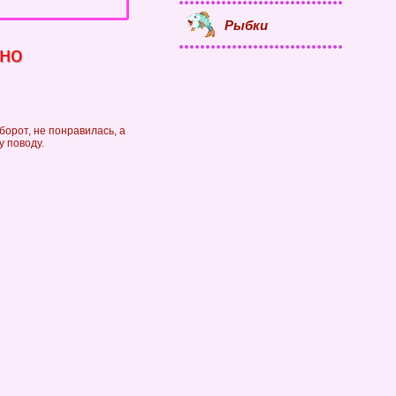
Рыбки
но
борот, не понравилась, а
у поводу.