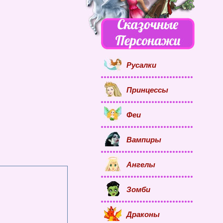
Русалки
Принцессы
Феи
Вампиры
Ангелы
Зомби
Драконы