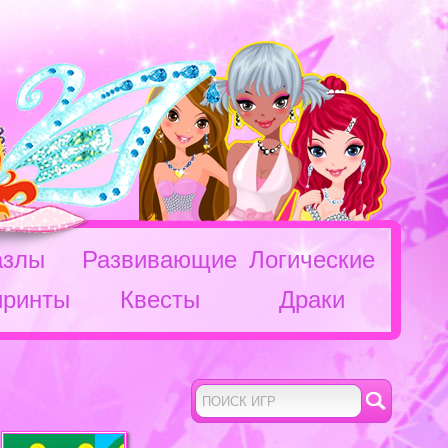
азлы
Развивающие
Логические
иринты
Квесты
Драки