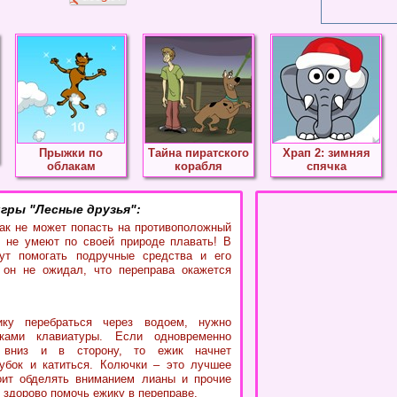
Прыжки по
Тайна пиратского
Храп 2: зимняя
облакам
корабля
спячка
гры "Лесные друзья":
ак не может попасть на противоположный
и не умеют по своей природе плавать! В
ут помогать подручные средства и его
 он не ожидал, что переправа окажется
ку перебраться через водоем, нужно
чками клавиатуры. Если одновременно
 вниз и в сторону, то ежик начнет
убок и катиться. Колючки – это лучшее
оит обделять вниманием лианы и прочие
 здорово помочь ежику в переправе.