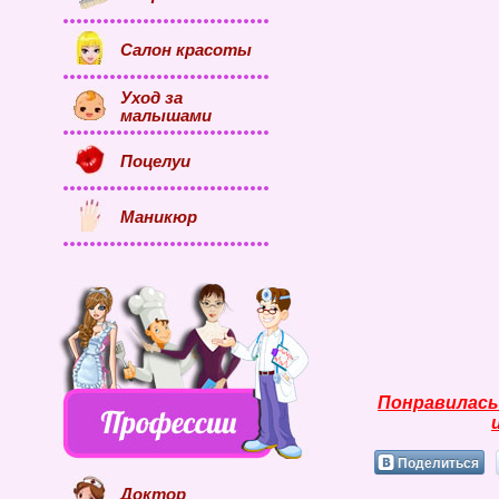
Салон красоты
Уход за
малышами
Поцелуи
Маникюр
Понравилась
Поделиться
Доктор