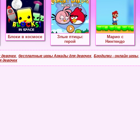
Блоки в космосе
Злые птицы:
Марио с
герой
Нинтендо
,
,
 девочек
бесплатные игры Аркады для девочек
Бродилки - онлайн игры
я девочек