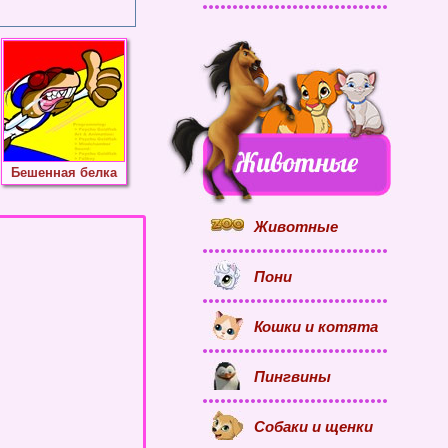
Бешенная белка
Животные
Пони
Кошки и котята
Пингвины
Собаки и щенки