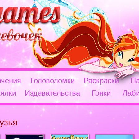
чения
Головоломки
Раскраски
П
ялки
Издевательства
Гонки
Лаб
узья