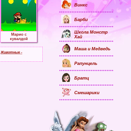
Винкс
Барби
Школа Монстр
Марио с
Хай
кувалдой
Маша и Медведь
,
Животные -
Рапунцель
Братц
Смешарики