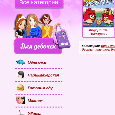
Все категории
Angry birds:
Покатушки
Категории:
Игры для
бесплатные игры дл
Одевалки
Парикмахерская
Готовим еду
Макияж
Уборка