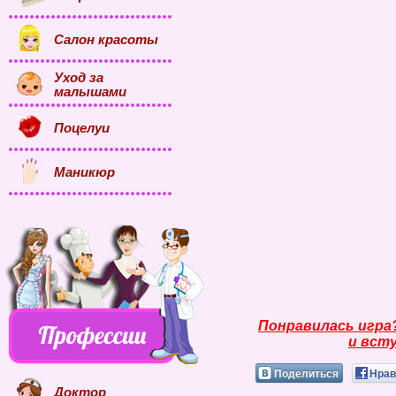
Салон красоты
Уход за
малышами
Поцелуи
Маникюр
Понравилась игра
и всту
Поделиться
Нрав
Доктор