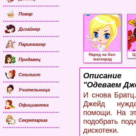
Повар
Дизайнер
Парикмахер
Наряд на бал-
Ц
Продавец
маскарад
Описание
Стилист
"Одеваем Дж
Учительница
И снова Братц
Джейд нужд
Официантка
помощи. На эт
подобрать под
Секретарша
дискотек