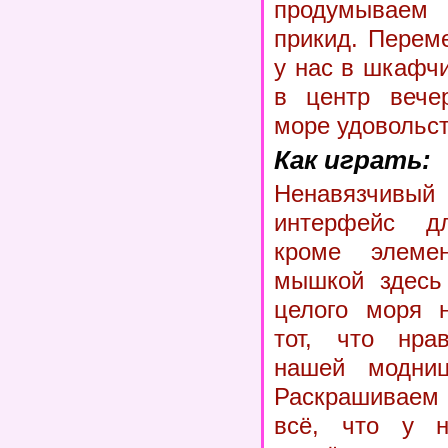
продумываем 
прикид. Перем
у нас в шкафч
в центр вече
море удовольст
Как играть:
Ненавязчивый 
интерфейс д
кроме элемен
мышкой здесь 
целого моря 
тот, что нра
нашей модниц
Раскрашиваем
всё, что у н