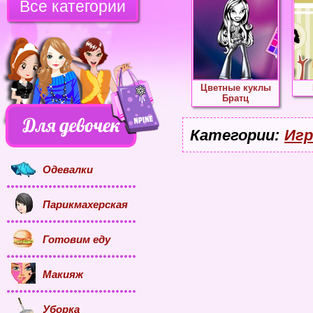
Все категории
Цветные куклы
Братц
Категории:
Игр
Одевалки
Парикмахерская
Готовим еду
Макияж
Уборка