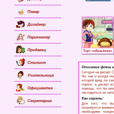
Повар
Дизайнер
Парикмахер
Продавец
Торт «обезьянка»
Стилист
Описание флеш и
Сегодня на десерт 
Учительница
Но, как и всегда о
которой вряд ли см
пороге, а десерт в
Официантка
помощь, что бы кек
насладиться их неп
Как играть:
Секретарша
Для того, что бы
потребуется внимат
необходимо концен