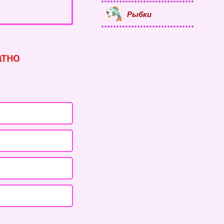
Рыбки
атно