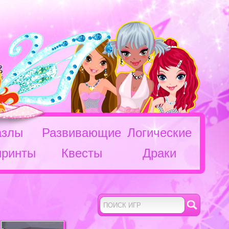
азлы
Развивающие
Логические
иринты
Квесты
Драки