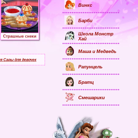
Винкс
Барби
Школа Монстр
Страшные снеки
Хай
Маша и Медведь
я Сары для девочек
Рапунцель
Братц
Смешарики