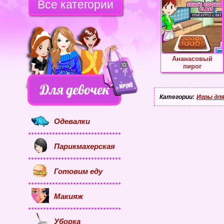
Все категории
Ананасовый
пирог
Категории:
Игры для
Одевалки
Парикмахерская
Готовим еду
Макияж
Уборка