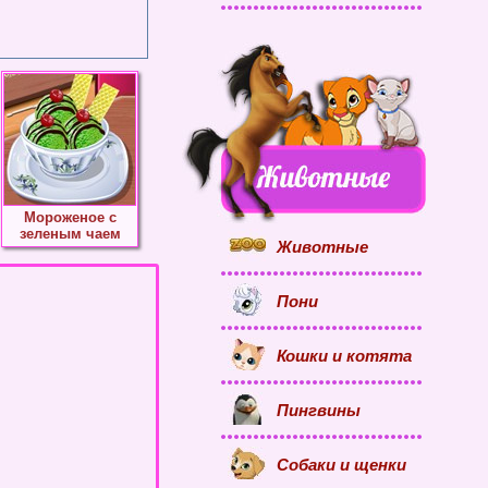
Мороженое с
зеленым чаем
Животные
Пони
Кошки и котята
Пингвины
Собаки и щенки