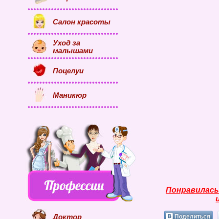
Салон красоты
Уход за
малышами
Поцелуи
Маникюр
Понравилась
Поделиться
Доктор