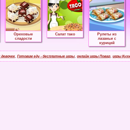
Ореховые
Салат тако
Рулеты из
сладости
лазаньи с
курицей
,
,
,
 девочек
Готовим еду - бесплатные игры
онлайн игры Повар
игры Кухн