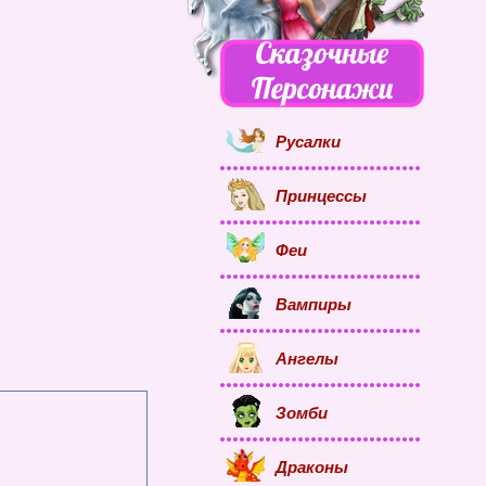
Русалки
Принцессы
Феи
Вампиры
Ангелы
Зомби
Драконы