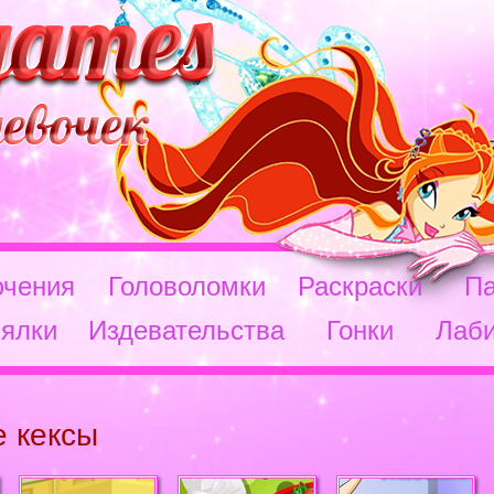
чения
Головоломки
Раскраски
П
ялки
Издевательства
Гонки
Лаб
 кексы