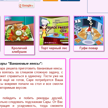
Google+
Кроличий
Торт черный лес
Гуфи повар
хлебушек
гры "Банановые кексы":
Сара решила приготовить банановые кексы.
на взялась за слишком сложную задачу, с
ожет справиться в одиночку. Гости уже на
сё ещё не готов, Саре потребуется Ваша
сы вовремя попали на стол и все смогли
овторимым вкусом.
 победить и побить рекорды друзей,
ельно следовать подсказкам Сары. От Вас
трация и усидчивость, тогда сможете