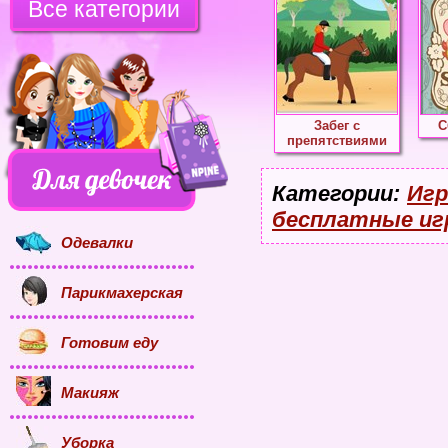
Все категории
Забег с
С
препятствиями
Категории:
Игр
бесплатные иг
Одевалки
Парикмахерская
Готовим еду
Макияж
Уборка