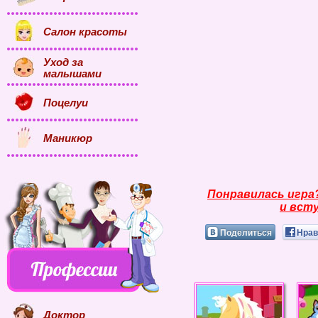
Салон красоты
Уход за
малышами
Поцелуи
Маникюр
Понравилась игра
и всту
Поделиться
Нрав
Доктор