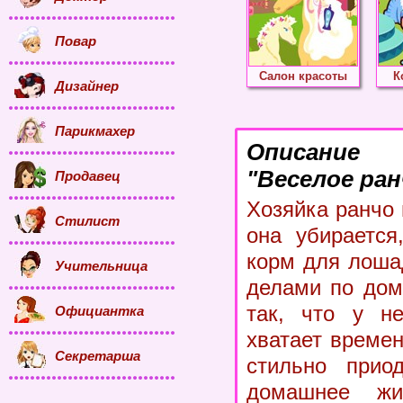
Повар
Салон красоты
К
Дизайнер
Парикмахер
Описание
"Веселое ран
Продавец
Хозяйка ранчо 
Стилист
она убирается
корм для лоша
Учительница
делами по дом
так, что у н
Официантка
хватает времен
Секретарша
стильно приод
домашнее жив