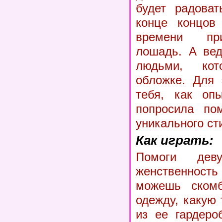
будет радоват
конце концов
времени пр
лошадь. А вед
людьми, ко
обложке. Для 
тебя, как опы
попросила по
уникального ст
Как играть:
Помоги деву
женственност
можешь скомб
одежду, какую
из ее гардеро