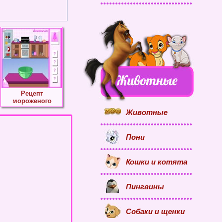
Рецепт
мороженого
Животные
Пони
Кошки и котята
Пингвины
Собаки и щенки