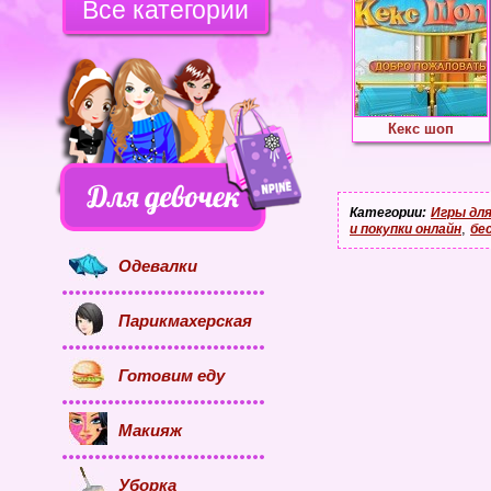
Все категории
Кекс шоп
Категории:
Игры для
,
и покупки онлайн
бе
Одевалки
Парикмахерская
Готовим еду
Макияж
Уборка