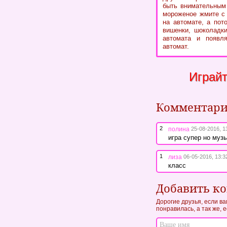
быть внимательным 
мороженое жмите с
на автомате, а пот
вишенки, шоколадки
автомата и появля
автомат.
Играй
Комментар
2
полина
25-08-2016, 1
игра супер но муз
1
лиза
06-05-2016, 13:3
класс
Добавить к
Дорогие друзья, если в
понравилась, а так же, 