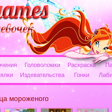
чения
Головоломки
Раскраски
П
ялки
Издевательства
Гонки
Лаб
ца мороженого