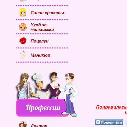
Салон красоты
Уход за
малышами
Поцелуи
Маникюр
Понравилась
Поделиться
Доктор