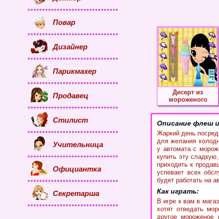
Повар
Дизайнер
Парикмахер
Десерт из
Продавец
мороженого
Стилист
Описание флеш и
Жаркий день посред
для желания холодн
Учительница
у автомата с моро
купить эту сладкую
приходить к продав
Официантка
успевает всех обсл
будет работать на 
Как играть:
Секретарша
В игре к вам в мага
хотят отведать мор
другое мороженое 