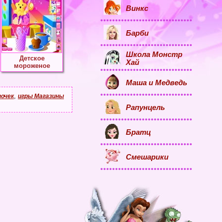
Винкс
Барби
Школа Монстр
Детское
Хай
мороженое
Маша и Медведь
,
вочек
игры Магазины
Рапунцель
Братц
Смешарики