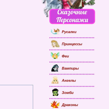
Русалки
Принцессы
Феи
Вампиры
Ангелы
Зомби
Драконы