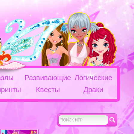
азлы
Развивающие
Логические
иринты
Квесты
Драки