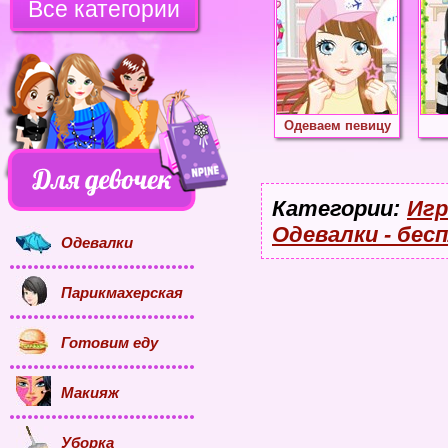
Все категории
Одеваем певицу
Категории:
Игр
Одевалки - бес
Одевалки
Парикмахерская
Готовим еду
Макияж
Уборка