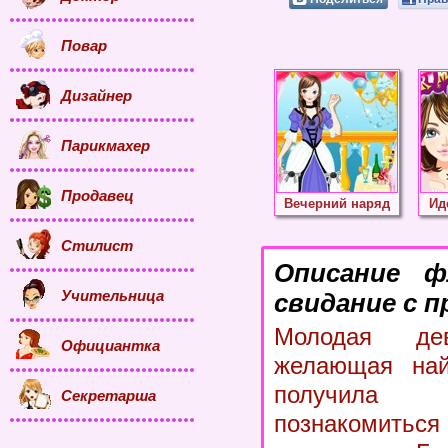
Повар
Дизайнер
Парикмахер
Продавец
Вечерний наряд
Ид
Стилист
Описание 
Учительница
свидание с п
Молодая дев
Официантка
желающая най
получила
Секретарша
познакомиться