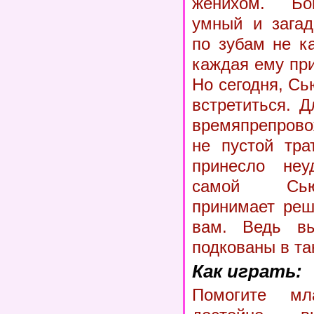
женихом. Бог
умный и загад
по зубам не к
каждая ему пр
Но сегодня, Сь
встретиться. Д
времяпрепрово
не пустой тра
принесло неу
самой Сью
принимает реш
вам. Ведь вы
подкованы в та
Как играть:
Помогите мл