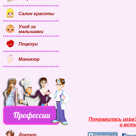
Салон красоты
Уход за
малышами
Поцелуи
Маникюр
Понравилась игра
и всту
Доктор
Поделиться
Нрав