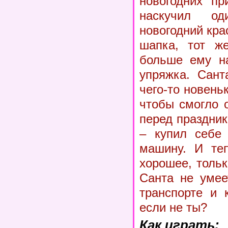
новогодних пр
наскучил 
новогодний кра
шапка, тот ж
больше ему на
упряжка. Сант
чего-то новеньк
чтобы смогло 
перед праздни
– купил себе 
машину. И теп
хорошее, тольк
Санта не умее
транспорте и 
если не ты?
Как играть: