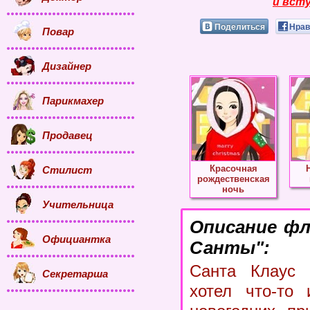
и всту
Поделиться
Нрав
Повар
Дизайнер
Парикмахер
Продавец
Красочная
Стилист
рождественская
ночь
Учительница
Описание фл
Официантка
Санты":
Санта Клаус 
Секретарша
хотел что-то 