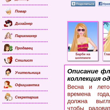
Поделиться
Нрав
Повар
Дизайнер
Парикмахер
Продавец
Барби на
Гла
шоппинге
Стилист
Описание фл
Учительница
коллекция о
Официантка
Весна и лето
времена года
Секретарша
должна выгля
чтобы радоват