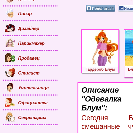
Поделиться
Нрав
Повар
Дизайнер
Парикмахер
Продавец
Гардероб Блум
Бл
Стилист
Учительница
Описание
"Одевалк
Официантка
Блум":
Сегодня 
Секретарша
смешанные ч