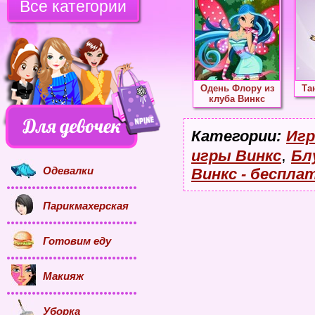
Все категории
Одень Флору из
Та
клуба Винкс
Категории:
Игр
,
игры Винкс
Бл
Одевалки
Винкс - беспла
Парикмахерская
Готовим еду
Макияж
Уборка