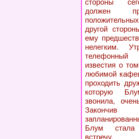
стороны сег
должен пр
положительн
другой сторон
ему предшеств
нелегким. Ут
телефонный
известия о том
любимой кафеш
проходить дру
которую Блу
звонила, очен
Закончи
запланирован
Блум стала
встречу.