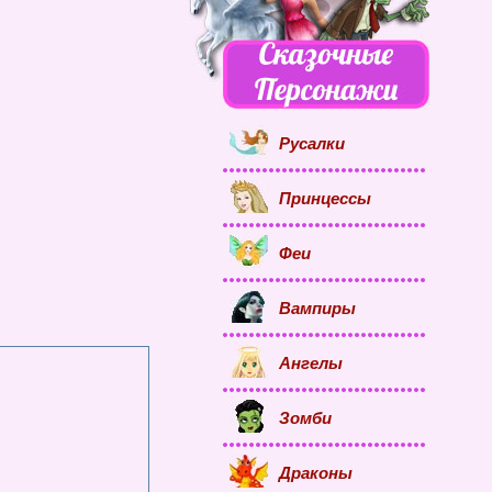
Русалки
Принцессы
Феи
Вампиры
Ангелы
Зомби
Драконы