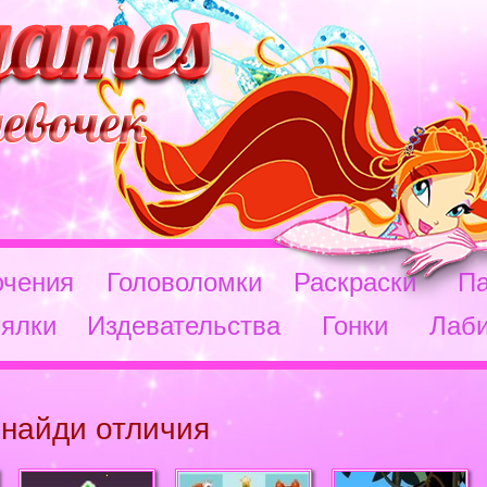
чения
Головоломки
Раскраски
П
ялки
Издевательства
Гонки
Лаб
 найди отличия