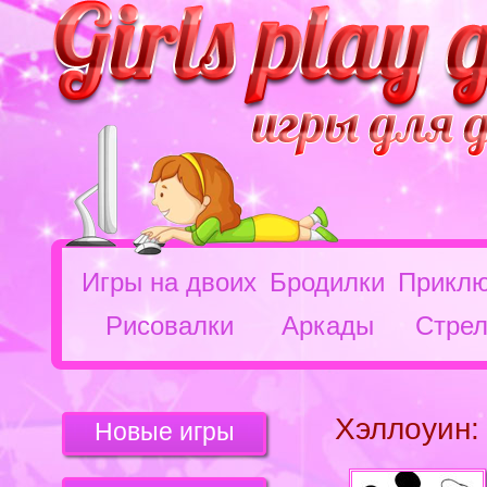
Игры на двоих
Бродилки
Приклю
Рисовалки
Аркады
Стрел
Хэллоуин:
Новые игры