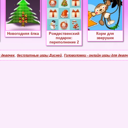
Новогодняя ёлка
Рождественский
Корм для
подарок:
зверушек
переполнение 2
,
,
 девочек
бесплатные игры Дисней
Головоломки - онлайн игры для девоч