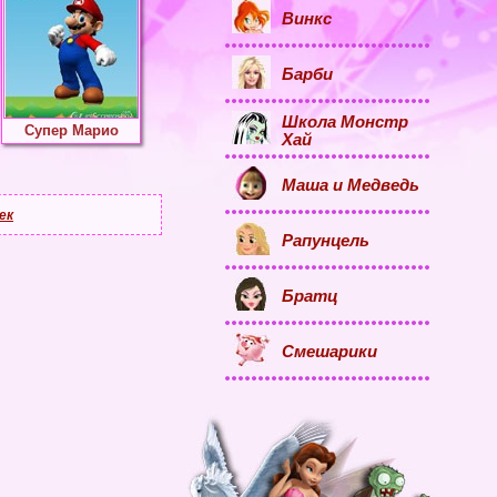
Винкс
Барби
Школа Монстр
Супер Марио
Хай
Маша и Медведь
ек
Рапунцель
Братц
Смешарики