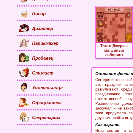
Повар
Дизайнер
Парикмахер
Том и Джери –
мышиный
лабиринт
Продавец
Стилист
Описание флеш и
Сегодня интересный
этот праздник на з
Учительница
разгуливают среди
празднование эт
ответственной, пору
Официантка
Развлечение долж
заскучал и не захо
таки придумала за
Секретарша
друзьям пройти игру
Как играть:
Игра состоит в сл