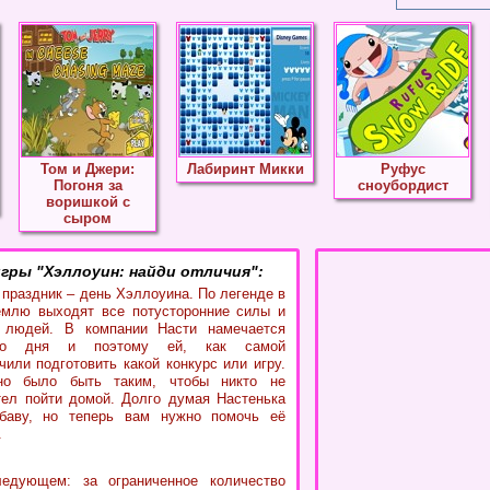
Том и Джери:
Лабиринт Микки
Руфус
Погоня за
сноубордист
воришкой с
сыром
гры "Хэллоуин: найди отличия":
 праздник – день Хэллоуина. По легенде в
емлю выходят все потусторонние силы и
 людей. В компании Насти намечается
ого дня и поэтому ей, как самой
чили подготовить какой конкурс или игру.
но было быть таким, чтобы никто не
тел пойти домой. Долго думая Настенька
баву, но теперь вам нужно помочь её
.
едующем: за ограниченное количество