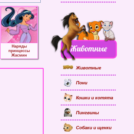
Наряды
принцессы
Жасмин
Животные
Пони
Кошки и котята
Пингвины
Собаки и щенки