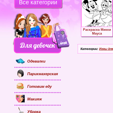
Все категории
Раскраска Микки
Мауса
Категории:
Игры для
Одевалки
Парикмахерская
Готовим еду
Макияж
Уборка