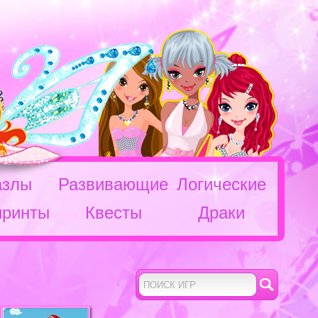
азлы
Развивающие
Логические
иринты
Квесты
Драки