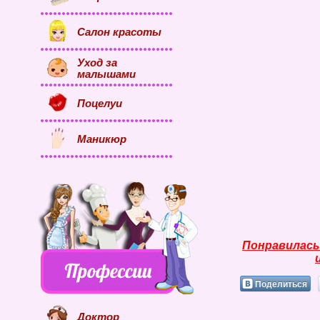
Салон красоты
Уход за
малышами
Поцелуи
Маникюр
Понравилась
Поделиться
Доктор