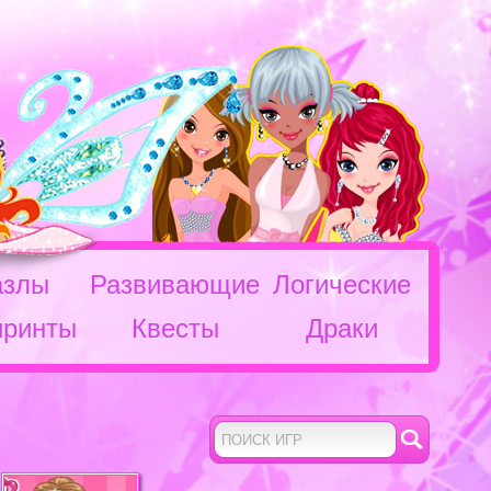
азлы
Развивающие
Логические
иринты
Квесты
Драки