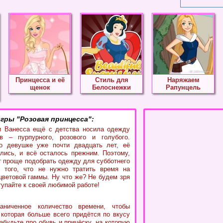
Принцесса и её
Стиль для
Наряжаем
щенок
Белоснежки
Рапунцель
гры "Розовая принцесса":
и Ванесса ещё с детства носила одежду
в – пурпурного, розового и голубого.
о девушке уже почти двадцать лет, её
лись, и всё осталось прежним. Поэтому,
т проще подобрать одежду для субботнего
м того, что не нужно тратить время на
цветовой гаммы. Ну что же? Не будем зря
тупайте к своей любимой работе!
аниченное количество времени, чтобы
 которая больше всего придётся по вкусу
абудьте про обувь и причёску, на которую