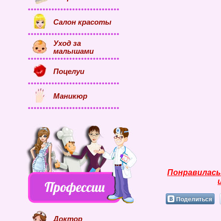
Салон красоты
Уход за
малышами
Поцелуи
Маникюр
Понравилась
Поделиться
Доктор