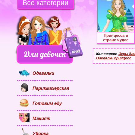
Все категории
Принцесса в
стране чудес
Категории:
Игры для
Одевалки принцесс
Одевалки
Парикмахерская
Готовим еду
Макияж
Уборка