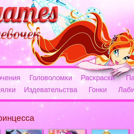
чения
Головоломки
Раскраски
П
ялки
Издевательства
Гонки
Лаб
ринцесса