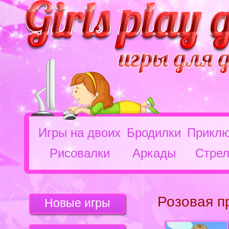
Игры на двоих
Бродилки
Приклю
Рисовалки
Аркады
Стрел
Розовая п
Новые игры