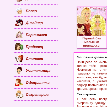
Повар
Дизайнер
Парикмахер
Первый бал
малышки
принцессы
Продавец
Описание флеш и
Стилист
Принцесса по имен
только трёх цвето
Несмотря на то чт
Учительница
привычки не измени
возможно, вам буде
чаепития, с учёто
Официантка
подбор правильной 
тратить время, прис
Как играть:
Секретарша
У вас есть неогр
выбрать ту одежду,
Ванессе и вам. Не з