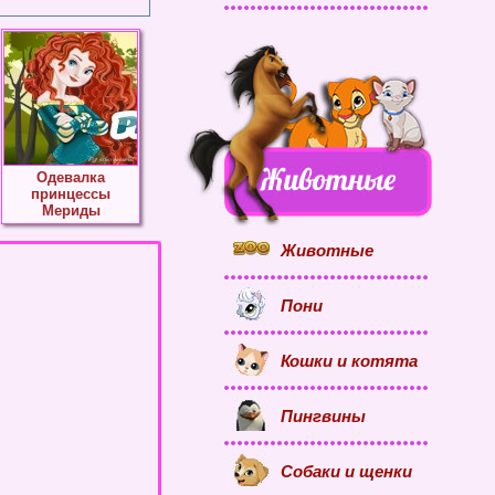
Одевалка
принцессы
Мериды
Животные
Пони
Кошки и котята
Пингвины
Собаки и щенки