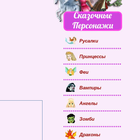
Русалки
Принцессы
Феи
Вампиры
Ангелы
Зомби
Драконы