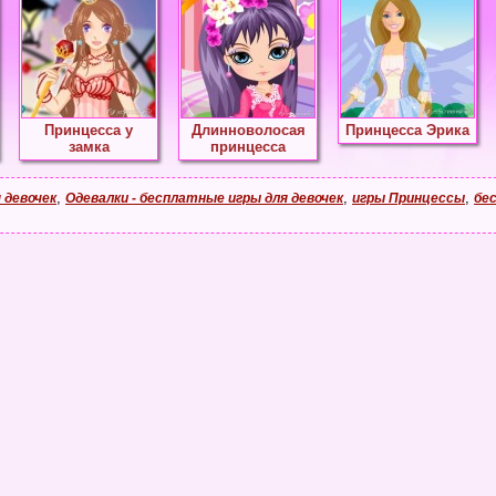
Принцесса у
Длинноволосая
Принцесса Эрика
замка
принцесса
,
,
,
 девочек
Одевалки - бесплатные игры для девочек
игры Принцессы
бе