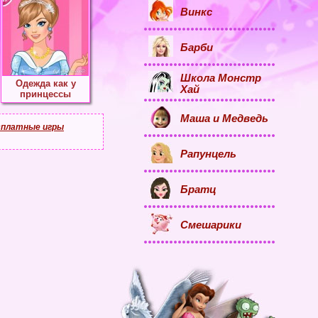
Винкс
Барби
Школа Монстр
Одежда как у
Хай
принцессы
Маша и Медведь
сплатные игры
Рапунцель
Братц
Смешарики