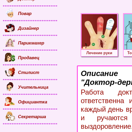
Повар
Дизайнер
Парикмахер
Лечение руки
То
Продавец
Описание
Стилист
"Доктор-дер
Учительница
Работа до
ответственна 
Официантка
каждый день в
и ручаются
Секретарша
выздоровление