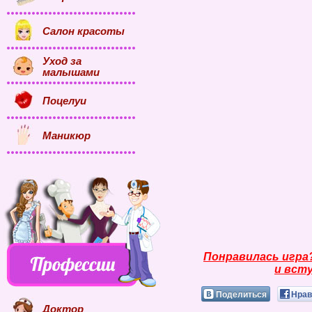
Салон красоты
Уход за
малышами
Поцелуи
Маникюр
Понравилась игра
и всту
Поделиться
Нрав
Доктор