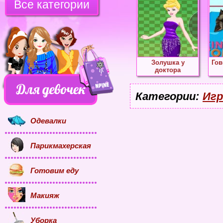
Все категории
Золушка у
Гов
доктора
Категории:
Игр
Одевалки
Парикмахерская
Готовим еду
Макияж
Уборка