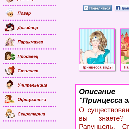
Поделиться
Нрав
Повар
Дизайнер
Парикмахер
Продавец
Принцесса воды
На
Стилист
Учительница
Описание
"Принцесса э
Официантка
О существован
Секретарша
вы знаете?
Рапунцель, С