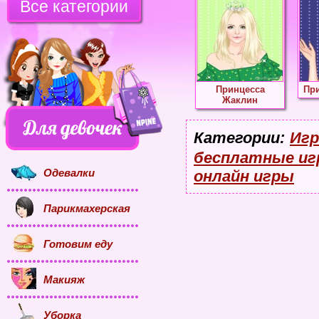
Все категории
Принцесса
При
Жаклин
Категории:
Игр
бесплатные иг
Одевалки
онлайн игры
Парикмахерская
Готовим еду
Макияж
Уборка