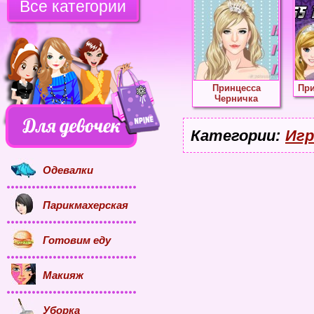
Все категории
Принцесса
При
Черничка
Категории:
Игр
Одевалки
Парикмахерская
Готовим еду
Макияж
Уборка