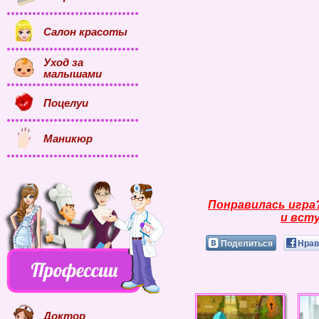
Салон красоты
Уход за
малышами
Поцелуи
Маникюр
Понравилась игра
и всту
Поделиться
Нрав
Доктор