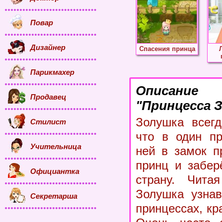
Повар
Дизайнер
Спасения принца
Парикмахер
Описание
Продавец
"Принцесса 
Золушка всегд
Стилист
что в один пр
Учительница
ней в замок п
принц и забер
Официантка
страну. Чита
Золушка узнав
Секретарша
принцессах, к