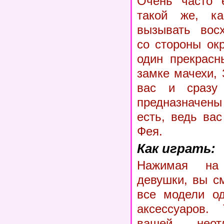
Очень часто е
такой же, к
вызывать вос
со стороны ок
один прекрасн
замке мачехи,
вас и сразу
предназначены
есть, ведь ва
Фея.
Как играть:
Нажимая на
девушки, вы с
все модели од
аксессуаров. 
вашей неот