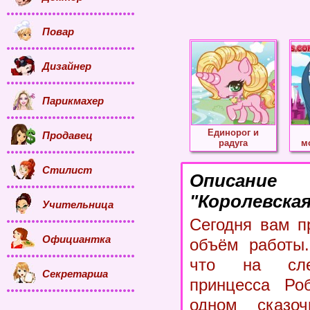
Повар
Дизайнер
Парикмахер
Единорог и
Продавец
радуга
м
Стилист
Описание
"Королевская
Учительница
Сегодня вам п
Официантка
объём работы.
что на сле
Секретарша
принцесса Ро
одном сказоч