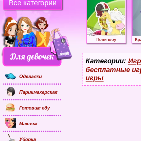
Все категории
Пони шоу
Кр
Категории:
Игр
бесплатные иг
Одевалки
игры
Парикмахерская
Готовим еду
Макияж
Уборка