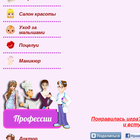
Салон красоты
Уход за
малышами
Поцелуи
Маникюр
Понравилась игра
и всту
Поделиться
Нрав
Доктор