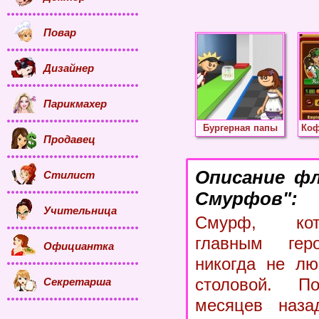
Повар
Дизайнер
Парикмахер
Бургерная папы
Коф
Продавец
Описание ф
Стилист
Смурфов":
Учительница
Смурф, кот
главным гер
Официантка
никогда не лю
столовой. По
Секретарша
месяцев наза