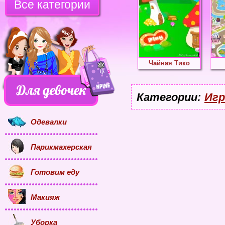
Все категории
Чайная Тико
Категории:
Игр
Одевалки
Парикмахерская
Готовим еду
Макияж
Уборка