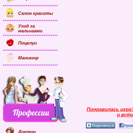
Салон красоты
Уход за
малышами
Поцелуи
Маникюр
Понравилась игра
и всту
Поделиться
Нрав
Доктор