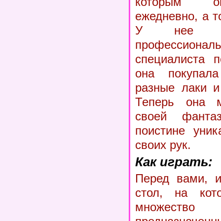
которым о
ежедневно, а т
У нее уж
профессио
специалиста п
она покупала
разные лаки и
Теперь она 
своей фанта
поистине уник
своих рук.
Как играть:
Перед вами, и
стол, на кот
множеств