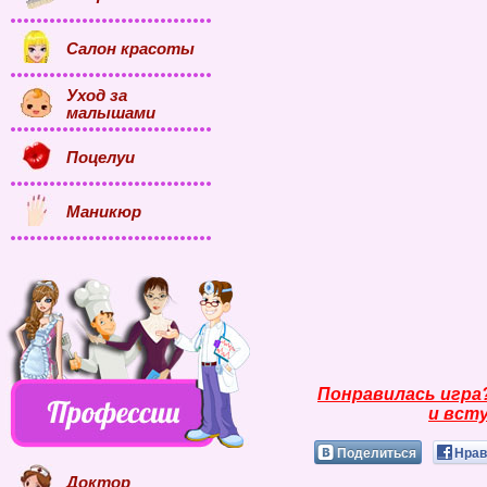
Салон красоты
Уход за
малышами
Поцелуи
Маникюр
Понравилась игра
и всту
Поделиться
Нрав
Доктор