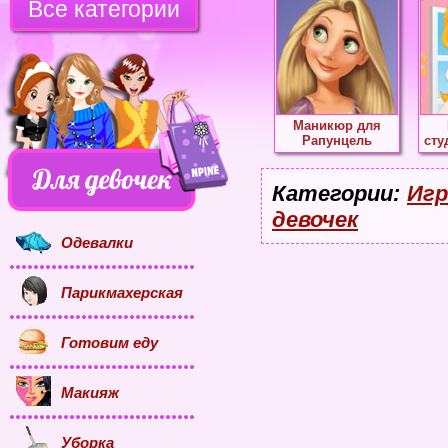
Все категории
Маникюр для
Рапунцель
сту
Категории:
Игр
девочек
Одевалки
Парикмахерская
Готовим еду
Макияж
Уборка