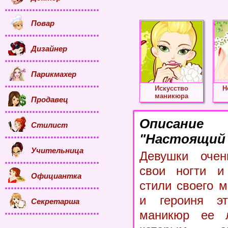
Повар
Дизайнер
Парикмахер
Искусство
Н
маникюра
Продавец
Описание
Стилист
"Настоящий 
Учительница
Девушки очен
свои ногти и
Официантка
стили своего 
и героиня эт
Секретарша
маникюр ее л