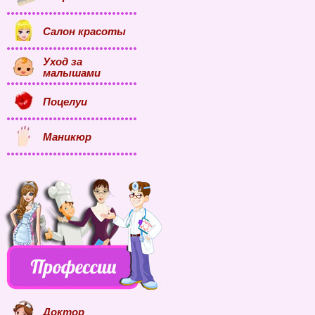
Салон красоты
Уход за
малышами
Поцелуи
Маникюр
Доктор