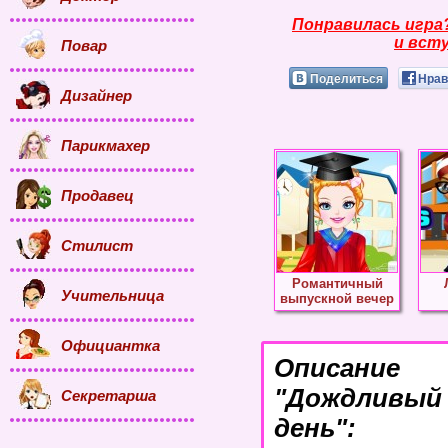
Понравилась игра
и всту
Повар
Поделиться
Нрав
Дизайнер
Парикмахер
Продавец
Стилист
Романтичный
Учительница
выпускной вечер
Официантка
Описание
"Дождлив
Секретарша
день":