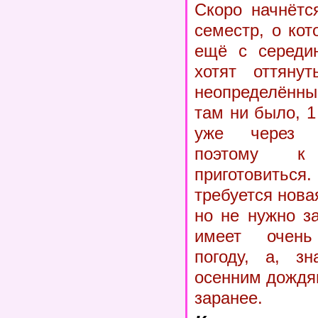
Скоро начнётс
семестр, о ко
ещё с середин
хотят оттяну
неопределённы
там ни было, 1
уже через н
поэтому 
приготовиться
требуется нов
но не нужно з
имеет очень
погоду, а, зн
осенним дождя
заранее.