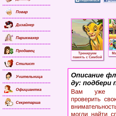
Поделиться
Нрав
Повар
Дизайнер
Парикмахер
Продавец
Тренируем
Ма
память с Симбой
Стилист
Описание фл
Учительница
ду: подбери 
Официантка
Вам уже д
проверить сво
Секретарша
внимательност
могли найти с