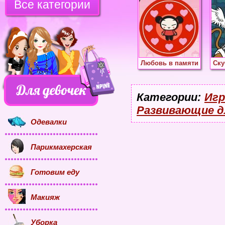
Все категории
Любовь в памяти
Ску
Категории:
Игр
Развивающие д
Одевалки
Парикмахерская
Готовим еду
Макияж
Уборка