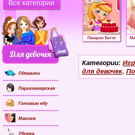
Все категории
Пекарня Бетти
Ма
Категории:
Игр
,
для девочек
По
Одевалки
Парикмахерская
Готовим еду
Макияж
Уборка