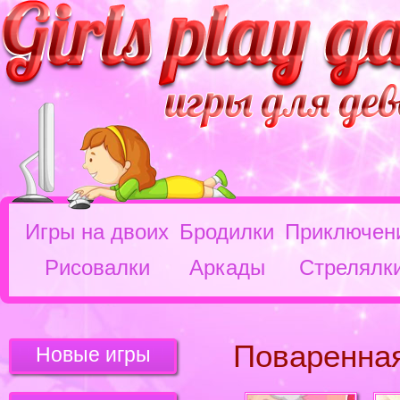
Игры на двоих
Бродилки
Приключен
Рисовалки
Аркады
Стрелялк
Поваренная
Новые игры