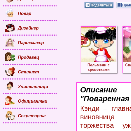
Поделиться
Нрав
Повар
Дизайнер
Парикмахер
Продавец
Пельмени с
Св
креветками
Стилист
Учительница
Описание
"Поваренная 
Официантка
Кэнди – главн
виновница
Секретарша
торжества у