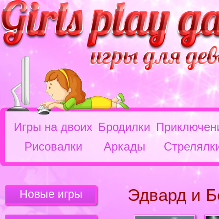
Игры на двоих
Бродилки
Приключен
Рисовалки
Аркады
Стрелялк
Эдвард и Б
Новые игры