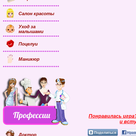
Салон красоты
Уход за
малышами
Поцелуи
Маникюр
Понравилась игра
и всту
Поделиться
Нрав
Доктор