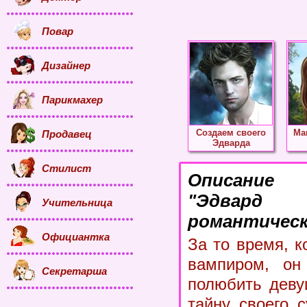
Повар
Дизайнер
Парикмахер
Создаем своего
Ма
Продавец
Эдварда
Стилист
Описание
"Эдвард
Учительница
романтическ
Официантка
За то время, 
вампиром, он
Секретарша
полюбить деву
тайну своего 