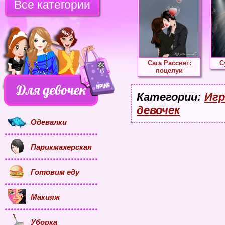
Все категории
Сага Рассвет:
С
поцелуи
Категории:
Игр
девочек
Одевалки
Парикмахерская
Готовим еду
Макияж
Уборка