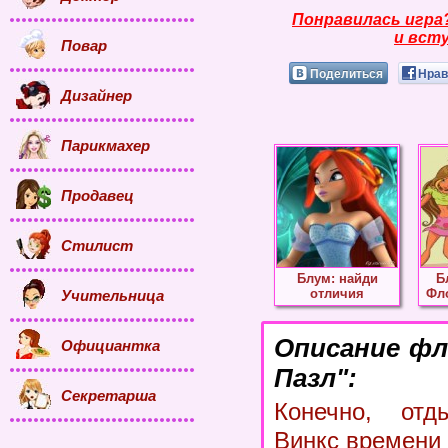
Понравилась игра
и всту
Повар
Поделиться
Нрав
Дизайнер
Парикмахер
Продавец
Стилист
Блум: найди
Б
отличия
Фло
Учительница
Описание фл
Официантка
Пазл":
Секретарша
Конечно, отд
Винкс времени 