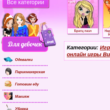
Все категории
Братц пазл
Нар
Н
Категории:
Игр
онлайн игры Ви
Одевалки
Парикмахерская
Готовим еду
Макияж
Уборка