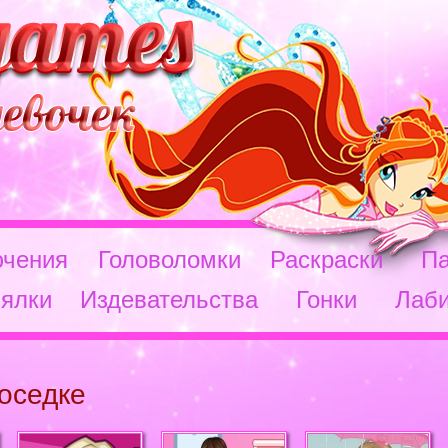
чения
Головоломки
Раскраски
П
ялки
Издевательства
Гонки
Лаб
соседке