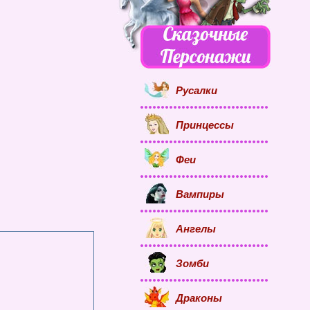
Русалки
Принцессы
Феи
Вампиры
Ангелы
Зомби
Драконы