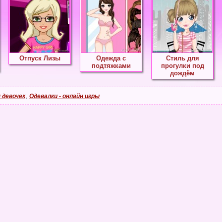
Отпуск Лизы
Одежда с
Стиль для
подтяжками
прогулки под
дождём
,
 девочек
Одевалки - онлайн игры