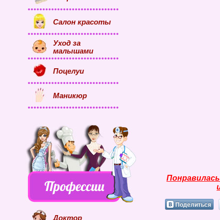
Салон красоты
Уход за
малышами
Поцелуи
Маникюр
Понравилась
Поделиться
Доктор