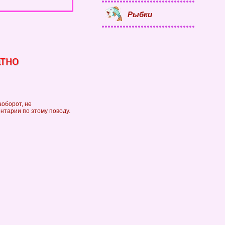
Рыбки
атно
аоборот, не
ентарии по этому поводу.