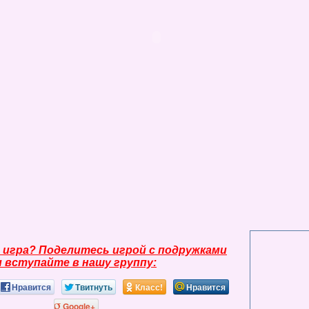
 игра? Поделитесь игрой с подружками
и вступайте в нашу группу:
Нравится
Твитнуть
Класс!
Нравится
Google+