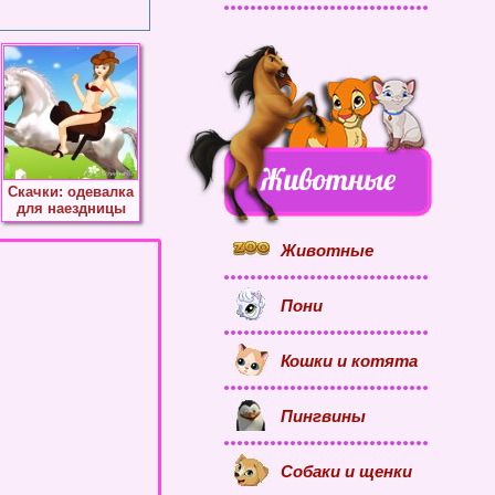
Скачки: одевалка
для наездницы
Животные
Пони
Кошки и котята
Пингвины
Собаки и щенки