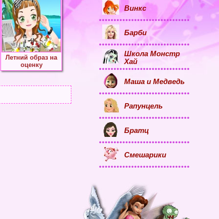
Винкс
Барби
Школа Монстр
Летний образ на
Хай
оценку
Маша и Медведь
Рапунцель
Братц
Смешарики