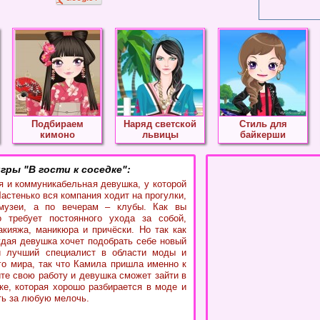
Подбираем
Наряд светской
Стиль для
кимоно
львицы
байкерши
гры "В гости к соседке":
 и коммуникабельная девушка, у которой
Частенько вся компания ходит на прогулки,
музеи, а по вечерам – клубы. Как вы
о требует постоянного ухода за собой,
кияжа, маникюра и причёски. Но так как
ждая девушка хочет подобрать себе новый
 лучший специалист в области моды и
го мира, так что Камила пришла именно к
йте свою работу и девушка сможет зайти в
дке, которая хорошо разбирается в моде и
ть за любую мелочь.