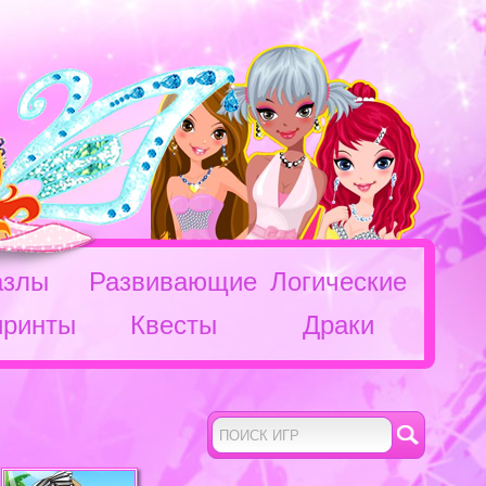
азлы
Развивающие
Логические
иринты
Квесты
Драки