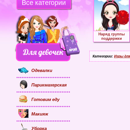
Все категории
Наряд группы
поддержки
Категории:
Игры для
Одевалки
Парикмахерская
Готовим еду
Макияж
Уборка