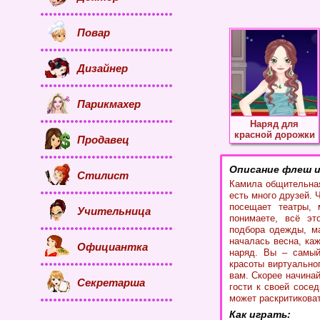
Повар
Дизайнер
Парикмахер
Наряд для
красной дорожки
Продавец
Описание флеш и
Стилист
Камила общительная
есть много друзей. 
посещает театры, 
Учительница
понимаете, всё эт
подбора одежды, ма
началась весна, ка
Официантка
наряд. Вы – самый
красоты виртуально
вам. Скорее начина
Секретарша
гости к своей сосе
может раскритикова
Как играть: