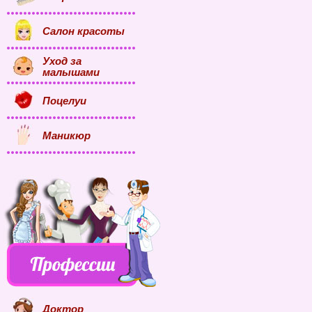
Салон красоты
Уход за
малышами
Поцелуи
Маникюр
Доктор