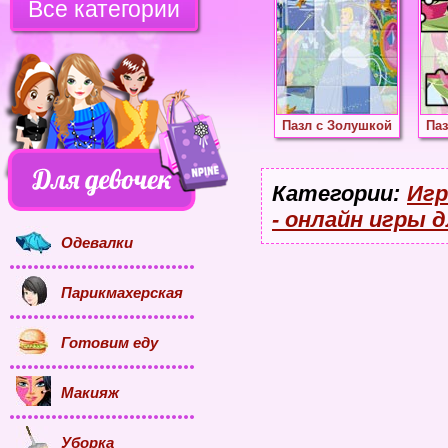
Все категории
Пазл с Золушкой
Паз
Категории:
Игр
- онлайн игры д
Одевалки
Парикмахерская
Готовим еду
Макияж
Уборка