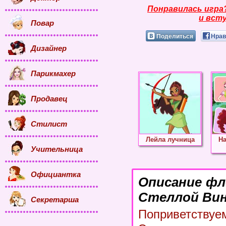
Понравилась игра
и всту
Повар
Поделиться
Нрав
Дизайнер
Парикмахер
Продавец
Стилист
Лейла лучница
На
Учительница
Официантка
Описание фл
Стеллой Вин
Секретарша
Поприветству