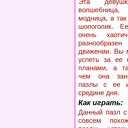
Эта девуш
волшебница
модница, а так
шопоголик. Е
очень хаот
разнообразе
движении. Вы 
успеть за ее 
планами, а та
чем она зани
пазлы с ее и
средине дня.
Как играть:
Данный пазл с
совсем похо