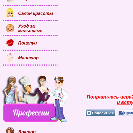
Салон красоты
Уход за
малышами
Поцелуи
Маникюр
Понравилась игра
и всту
Поделиться
Нрав
Доктор