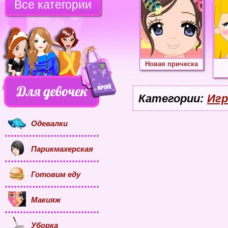
Все категории
Новая прическа
Категории:
Игр
Одевалки
Парикмахерская
Готовим еду
Макияж
Уборка