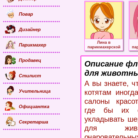
Повар
Дизайнер
Лина в
Парикмахер
парикмахерской
па
Продавец
Описание фл
для животны
Стилист
А вы знаете, 
котятам иногд
Учительница
салоны красо
Официантка
где бы их с
укладывать ше
Секретарша
для живо
очаровательны