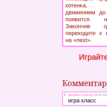
котенка, 
движением до 
появится н
Закончив о
переходите к 
на «next».
Играйт
Коммента
1
айгерим тлебалды
29-08-2015
игра класс