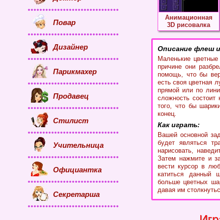
Анимационная
Повар
3D рисовалка
Дизайнер
Описание флеш и
Маленькие цветные 
причине они разбре
Парикмахер
помощь, что бы вер
есть своя цветная л
прямой или по лини
Продавец
сложность состоит 
того, что бы шарик
конец.
Стилист
Как играть:
Вашей основной зад
будет являться тр
Учительница
нарисовать, наведи
Затем нажмите и з
вести курсор в люб
Официантка
катиться данный ш
больше цветных шар
давая им столкнутьс
Секретарша
Игр