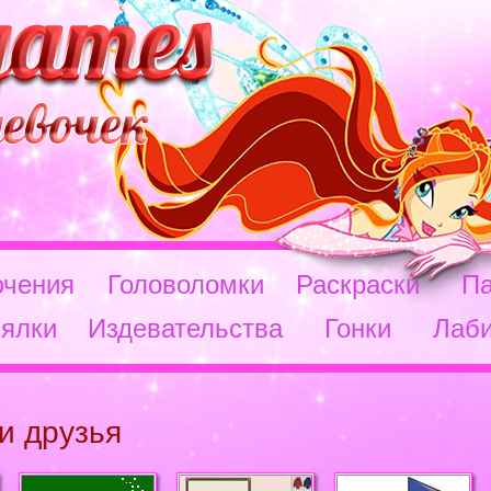
чения
Головоломки
Раскраски
П
ялки
Издевательства
Гонки
Лаб
и друзья