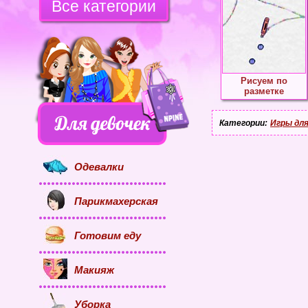
Все категории
Рисуем по
разметке
Категории:
Игры для
Одевалки
Парикмахерская
Готовим еду
Макияж
Уборка