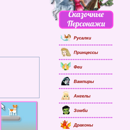
Русалки
Принцессы
Феи
Вампиры
Ангелы
Зомби
Драконы