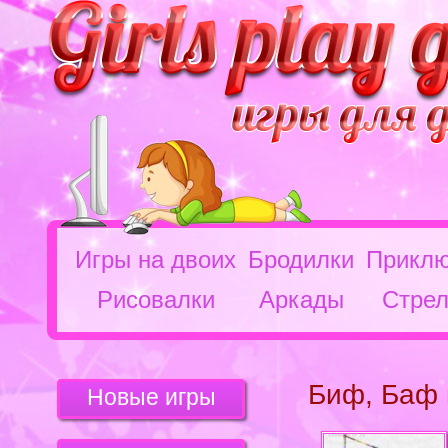
Игры на двоих
Бродилки
Приклю
Рисовалки
Аркады
Стрел
Биф, Баф 
Новые игры