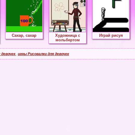
Сахар, сахар
Художница с
Играй рисуя
мольбертом
,
 девочек
игры Рисовалки для девочек