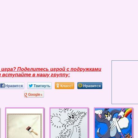
 игра? Поделитесь игрой с подружками
и вступайте в нашу группу:
Нравится
Твитнуть
Класс!
Нравится
Google+