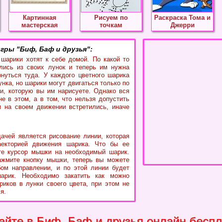
Картинная
Рисуем по
Раскраска Тома и
мастерская
точкам
Джерри
гры "Биф, Баф и друзья":
шарики хотят к себе домой. По какой то
лись из своих лунок и теперь им нужна
нуться туда. У каждого цветного шарика
унка, но шарики могут двигаться только по
и, которую вы им нарисуете. Однако вся
не в этом, а в том, что нельзя допустить
и на своем движении встретились, иначе
ачей является рисование линии, которая
аекторией движения шарика. Что бы ее
те курсор мышки на необходимый шарик.
ажмите кнопку мышки, теперь вы можете
ом направлении, и по этой линии будет
арик. Необходимо закатить как можно
иков в лунки своего цвета, при этом не
я.
айте в Биф, Баф и друзья онлайн беспл