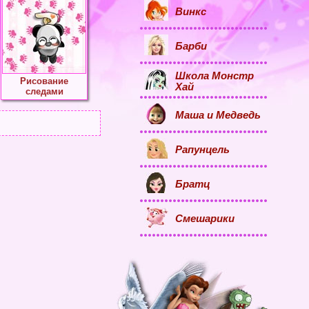
Винкс
Барби
Школа Монстр
Рисование
Хай
следами
Маша и Медведь
Рапунцель
Братц
Смешарики