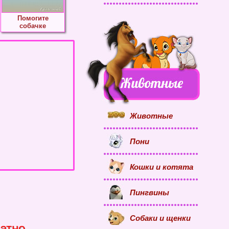
Помогите
собачке
Животные
Пони
Кошки и котята
Пингвины
Собаки и щенки
атно