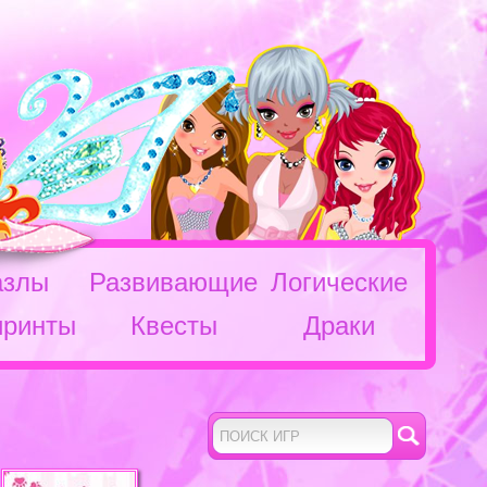
азлы
Развивающие
Логические
иринты
Квесты
Драки