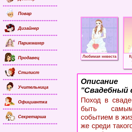
Повар
Дизайнер
Парикмахер
Любимая невеста
К
Продавец
Стилист
Описание
Учительница
"Свадебный 
Поход в сваде
Официантка
быть самым
событием в жиз
Секретарша
же среди таког