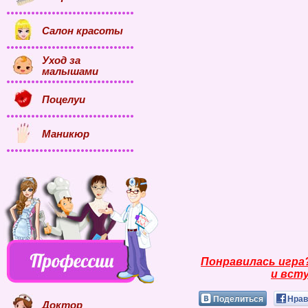
Салон красоты
Уход за
малышами
Поцелуи
Маникюр
Понравилась игра
и всту
Поделиться
Нрав
Доктор