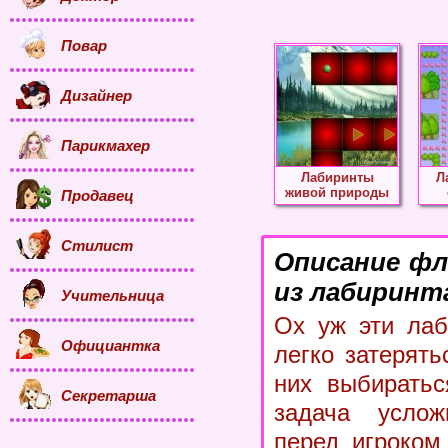
Повар
Дизайнер
Парикмахер
Лабиринты
Л
живой природы
Продавец
Стилист
Описание фл
из лабиринт
Учительница
Ох уж эти лаб
Официантка
легко затерять
них выбиратьс
Секретарша
задача услож
перед игроком