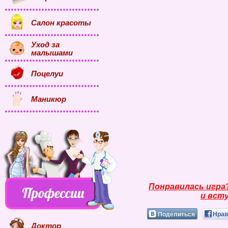
Салон красоты
Уход за
малышами
Поцелуи
Маникюр
Понравилась игра
и всту
Поделиться
Нрав
Доктор