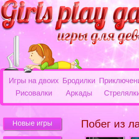
Игры на двоих
Бродилки
Приключен
Рисовалки
Аркады
Стрелялк
Побег из л
Новые игры