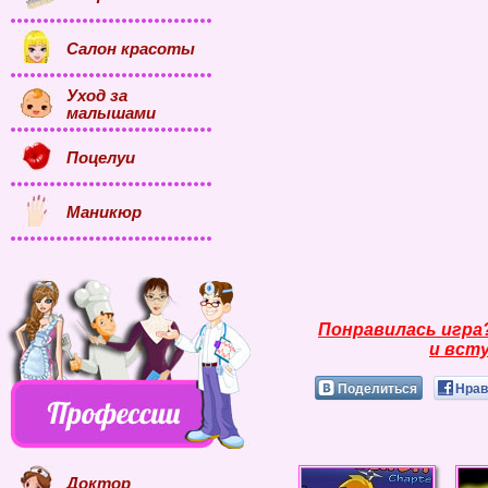
Салон красоты
Уход за
малышами
Поцелуи
Маникюр
Понравилась игра
и всту
Поделиться
Нрав
Доктор