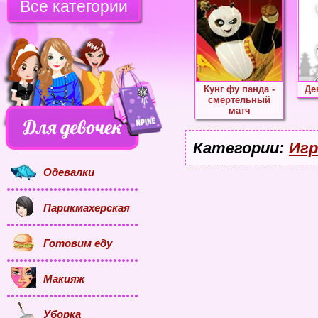
Все категории
Кунг фу панда -
Де
смертельный
матч
Категории:
Игр
Одевалки
Парикмахерская
Готовим еду
Макияж
Уборка