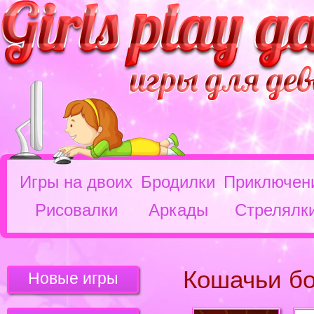
Игры на двоих
Бродилки
Приключен
Рисовалки
Аркады
Стрелялк
Кошачьи б
Новые игры