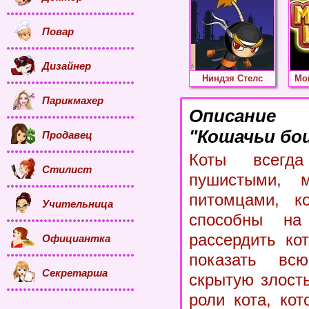
Повар
Дизайнер
Ниндзя Стелс
Мо
Парикмахер
Описание
"Кошачьи бои
Продавец
Коты всегд
Стилист
пушистыми, 
питомцами, к
Учительница
способны на
рассердить ко
Официантка
показать в
Секретарша
скрытую злость
роли кота, ко