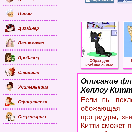
Поделиться
Нрав
Повар
Дизайнер
Парикмахер
Продавец
Образ для
котёнка аниме
Стилист
Описание фл
Учительница
Хеллоу Китт
Если вы покло
Официантка
обожающая 
процедуры, зн
Секретарша
Китти сможет 