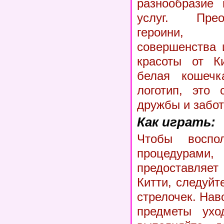
разнообразие
услуг. Пре
героини,
совершенства 
красоты от К
белая кошечк
логотип, это 
дружбы и забот
Как играть:
Чтобы воспол
процедур
предоставля
Китти, следуйт
стрелочек. На
предметы ухо