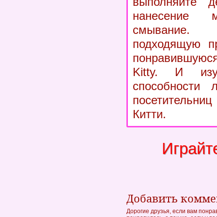
выполняйте д
нанесение
смывание
подходящую пр
понравившуюс
Kitty. И из
способности л
посетительни
Китти.
Играйт
Добавить комм
Дорогие друзья, если вам понра