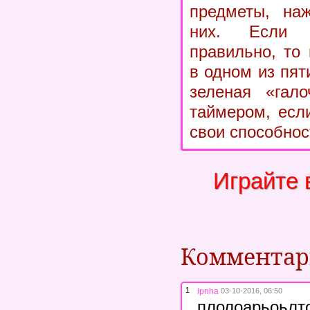
предметы, на
них. Если 
правильно, то
в одном из пят
зеленая «гало
таймером, есл
свои способнос
Играйте 
Коммента
1
ipnha
03-10-2016, 06:50
плолоарьоьлт