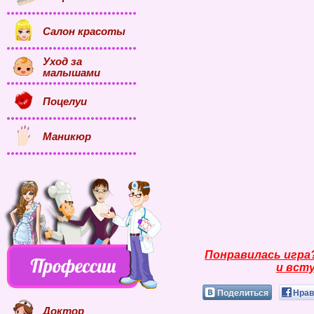
Салон красоты
Уход за
малышами
Поцелуи
Маникюр
Понравилась игра
и всту
Поделиться
Нрав
Доктор