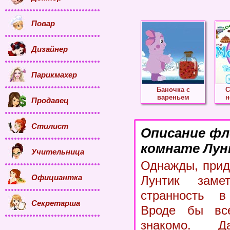
Повар
Дизайнер
Парикмахер
Баночка с
С
вареньем
н
Продавец
Стилист
Описание фл
комнате Лун
Учительница
Однажды, придя
Официантка
Лунтик заме
странность в
Секретарша
Вроде бы вс
знакомо. 