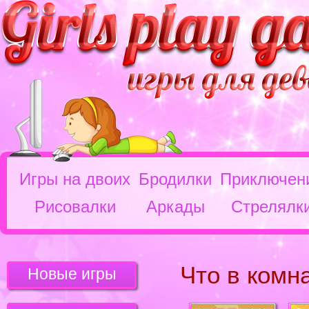
Игры на двоих
Бродилки
Приключен
Рисовалки
Аркады
Стрелялк
Что в комн
Новые игры