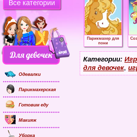
Все категории
Парикмахер для
Соз
пони
Категории:
Игр
,
для девочек
иг
Одевалки
Парикмахерская
Готовим еду
Макияж
Уборка