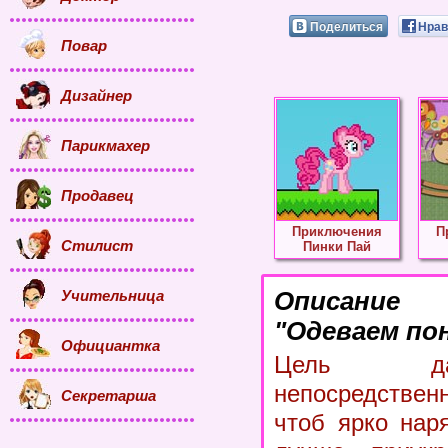
Поделиться
Нрав
Повар
Дизайнер
Парикмахер
Продавец
Приключения
П
Стилист
Пинки Пай
Учительница
Описание
"Одеваем пон
Официантка
Цель да
непосредствен
Секретарша
чтоб ярко нар