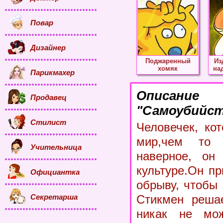
Повар
Дизайнер
Поджаренный
Из
хомяк
на
Парикмахер
Описание
Продавец
"Самоубийст
Стилист
Человечек, ко
мир,чем то
Учительница
наверное, он 
культуре.Он п
Официантка
обрыву, чтобы 
Секретарша
Стикмен решае
никак не мож