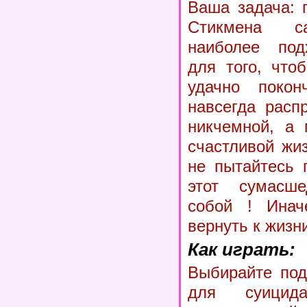
Ваша задача: 
Стикмена с
наиболее под
для того, что
удачно поко
навсегда расп
никчемной, а 
счастливой жи
не пытайтесь 
этот сумасш
собой ! Инач
вернуть к жизн
Как играть:
Выбирайте под
для суици