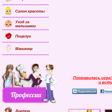
Салон красоты
Уход за
малышами
Поцелуи
Маникюр
Понравилась игра
и всту
Поделиться
Нрав
Доктор